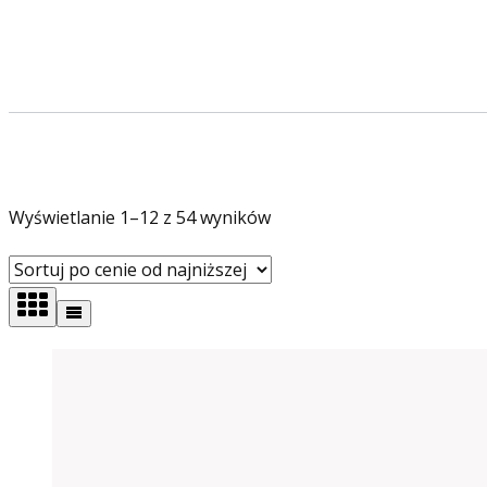
Posortowane
Wyświetlanie 1–12 z 54 wyników
według
ceny:
od
niskiej
do
wysokiej