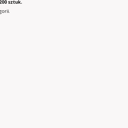
00 sztuk.
orii.