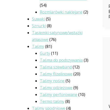
54
54
produkty
2
Rozmiarówki naklejane
2
5
produkty
Suwaki
5
produktów
8
Sznurki
8
produktów
Tasiemki satynowe/wstążki
76
atłasowe
76
81
produktów
Taśmy
81
produktów
11
Gurty
11
produktów
3
Taśma do podszywania
3
12
produkty
Taśma szewband
12
produktów
20
Taśmy flizelinowe
20
5
produktów
Taśmy nośne
5
produktów
9
Taśmy odzieżowe
9
produktów
10
Taśmy perforowane
10
8
produktów
Termo taśmy
8
produktów
4
Taśmy spodniowe
4