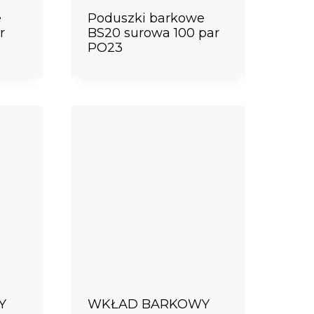
e
Poduszki barkowe
r
BS20 surowa 100 par
PO23
Y
WKŁAD BARKOWY