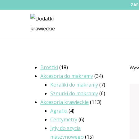
Przejdź
ZAP
do
treści
18
Broszki
18
Wyśw
produktów
34
Akcesoria do makramy
34
produkty
7
Koraliki do makramy
7
produktów
6
Sznurki do makramy
6
113
produktów
Akcesoria krawieckie
113
4
produktów
Agrafki
4
produkty
6
Centymetry
6
produktów
Igły do szycia
15
maszynowego
15