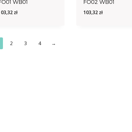
FO01 WB01
FO02 WB01
103,32
zł
103,32
zł
2
3
4
→