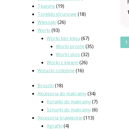
19
produkty
Tkaniny
19
produktów
18
Torebki strunowe
18
26
produktów
Wieszaki
26
93
produktów
Worki
93
produkty
67
Worki bez kleju
67
1
produktów
35
Worki proste
35
32
produktów
Worki skos
32
26
produkty
Worki z klejem
26
16
produktów
Wstążki ozdobne
16
produktów
18
Broszki
18
produktów
34
Akcesoria do makramy
34
produkty
7
Koraliki do makramy
7
produktów
6
Sznurki do makramy
6
113
produktów
Akcesoria krawieckie
113
4
produktów
Agrafki
4