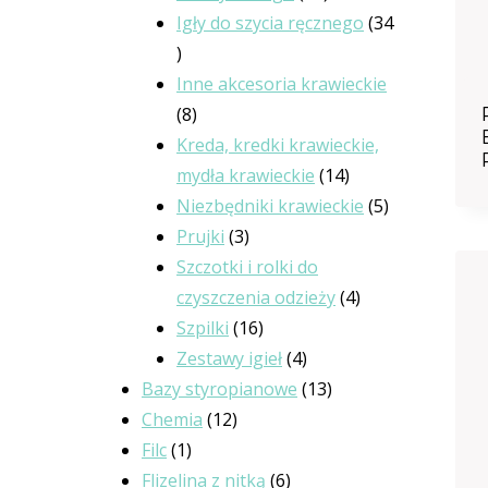
produktów
Igły do szycia ręcznego
34
34
produkty
Inne akcesoria krawieckie
8
8
produktów
Kreda, kredki krawieckie,
14
mydła krawieckie
14
produktów
5
Niezbędniki krawieckie
5
3
produktów
Prujki
3
produkty
Szczotki i rolki do
4
czyszczenia odzieży
4
16
produkty
Szpilki
16
produktów
4
Zestawy igieł
4
produkty
13
Bazy styropianowe
13
12
produktów
Chemia
12
1
produktów
Filc
1
produkt
6
Flizelina z nitką
6