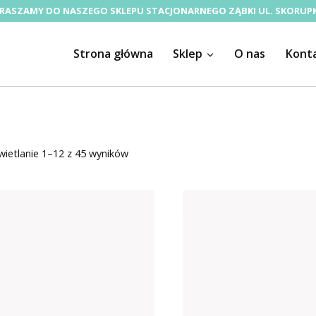
RASZAMY DO NASZEGO SKLEPU STACJONARNEGO ZĄBKI UL. SKORUPK
Strona główna
Sklep
O nas
Kont
Posortowane
ietlanie 1–12 z 45 wyników
według
ceny:
od
niskiej
do
wysokiej