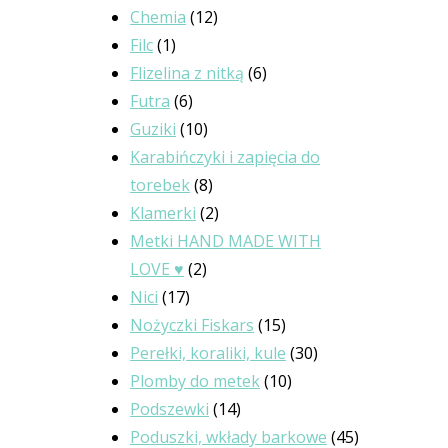
12
produktów
Chemia
12
1
produktów
Filc
1
produkt
6
Flizelina z nitką
6
6
produktów
Futra
6
produktów
10
Guziki
10
produktów
Karabińczyki i zapięcia do
8
torebek
8
produktów
2
Klamerki
2
produkty
Metki HAND MADE WITH
2
LOVE ♥
2
17
produkty
Nici
17
produktów
15
Nożyczki Fiskars
15
produktów
30
Perełki, koraliki, kule
30
10
produktów
Plomby do metek
10
14
produktów
Podszewki
14
produktów
45
Poduszki, wkłady barkowe
45