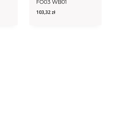
FO03 WB01
103,32
zł