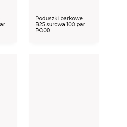
e
Poduszki barkowe
ar
B25 surowa 100 par
PO08