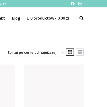
I 87
akt
Blog
0 produktów
0,00 zł