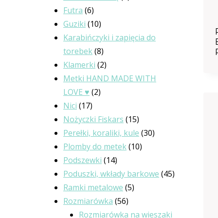
6
produktów
Futra
6
produktów
10
Guziki
10
produktów
Karabińczyki i zapięcia do
8
torebek
8
produktów
2
Klamerki
2
produkty
Metki HAND MADE WITH
2
LOVE ♥
2
17
produkty
Nici
17
produktów
15
Nożyczki Fiskars
15
produktów
30
Perełki, koraliki, kule
30
10
produktów
Plomby do metek
10
14
produktów
Podszewki
14
produktów
45
Poduszki, wkłady barkowe
45
5
produktów
Ramki metalowe
5
56
produktów
Rozmiarówka
56
produktów
Rozmiarówka na wieszaki