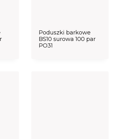
e
Poduszki barkowe
r
BS10 surowa 100 par
PO31