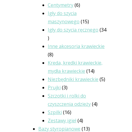
produkty
6
Centymetry
6
produktów
Igły do szycia
15
maszynowego
15
produktów
Igły do szycia ręcznego
34
34
produkty
Inne akcesoria krawieckie
8
8
produktów
Kreda, kredki krawieckie,
14
mydła krawieckie
14
produktów
5
Niezbędniki krawieckie
5
3
produktów
Prujki
3
produkty
Szczotki i rolki do
4
czyszczenia odzieży
4
16
produkty
Szpilki
16
produktów
4
Zestawy igieł
4
produkty
13
Bazy styropianowe
13