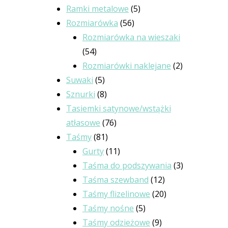
5
produktów
Ramki metalowe
5
56
produktów
Rozmiarówka
56
produktów
Rozmiarówka na wieszaki
54
54
produkty
2
Rozmiarówki naklejane
2
5
produkty
Suwaki
5
produktów
8
Sznurki
8
produktów
Tasiemki satynowe/wstążki
76
atłasowe
76
81
produktów
Taśmy
81
produktów
11
Gurty
11
produktów
3
Taśma do podszywania
3
12
produkty
Taśma szewband
12
produktów
20
Taśmy flizelinowe
20
5
produktów
Taśmy nośne
5
produktów
9
Taśmy odzieżowe
9