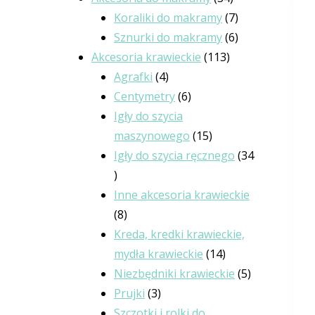
Koraliki do makramy
7
Sznurki do makramy
6
Akcesoria krawieckie
113
Agrafki
4
Centymetry
6
Igły do szycia
maszynowego
15
Igły do szycia ręcznego
34
Inne akcesoria krawieckie
8
Kreda, kredki krawieckie,
mydła krawieckie
14
Niezbędniki krawieckie
5
Prujki
3
Szczotki i rolki do