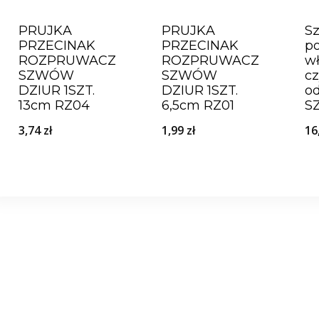
PRUJKA
PRUJKA
Sz
PRZECINAK
PRZECINAK
p
ROZPRUWACZ
ROZPRUWACZ
wł
SZWÓW
SZWÓW
cz
DZIUR 1SZT.
DZIUR 1SZT.
od
13cm RZ04
6,5cm RZ01
S
3,74
zł
1,99
zł
16