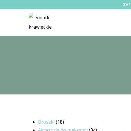
ZAP
Broszki
18
Akcesoria do makramy
34