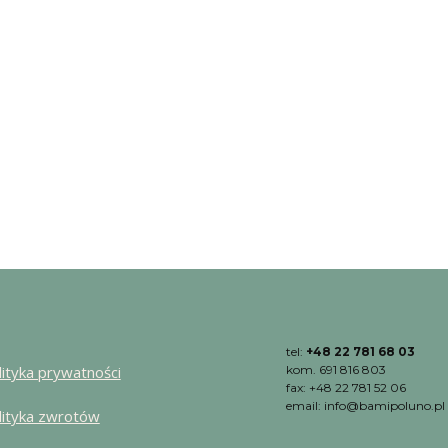
tel:
+48 22 781 68 03
lityka prywatności
kom. 691 816 803
fax: +48 22 781 52 06
email: info@bamipoluno.pl
lityka zwrotów