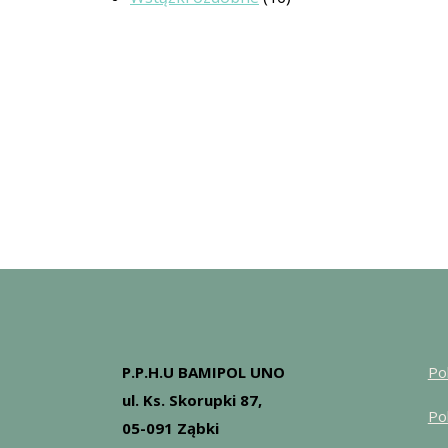
P.P.H.U BAMIPOL UNO
Po
ul. Ks. Skorupki 87,
Po
05-091 Ząbki