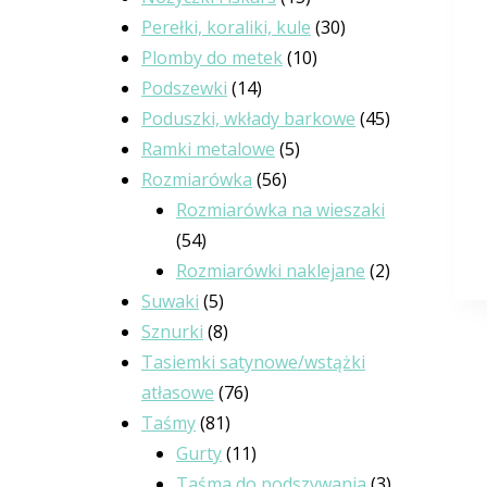
Perełki, koraliki, kule
30
Plomby do metek
10
Podszewki
14
Poduszki, wkłady barkowe
45
Ramki metalowe
5
Rozmiarówka
56
Rozmiarówka na wieszaki
54
Rozmiarówki naklejane
2
Suwaki
5
Sznurki
8
Tasiemki satynowe/wstążki
atłasowe
76
Taśmy
81
Gurty
11
Taśma do podszywania
3