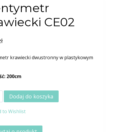
ntymetr
awiecki CE02
zł
metr krawiecki dwustronny w plastykowym
ść: 200cm
Dodaj do koszyka
 to Wishlist