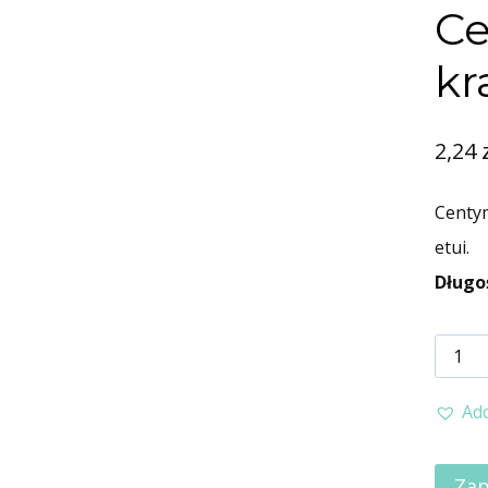
Ce
kr
2,24
Centy
etui.
Długo
Add