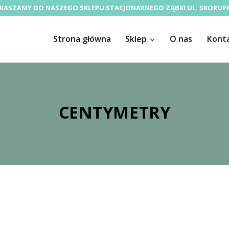
RASZAMY DO NASZEGO SKLEPU STACJONARNEGO ZĄBKI UL. SKORUPK
Strona główna
Sklep
O nas
Kont
CENTYMETRY