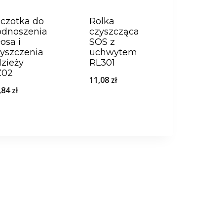
czotka do
Rolka
odnoszenia
czyszcząca
osa i
SOS z
yszczenia
uchwytem
zieży
RL301
Z02
11,08
zł
,84
zł