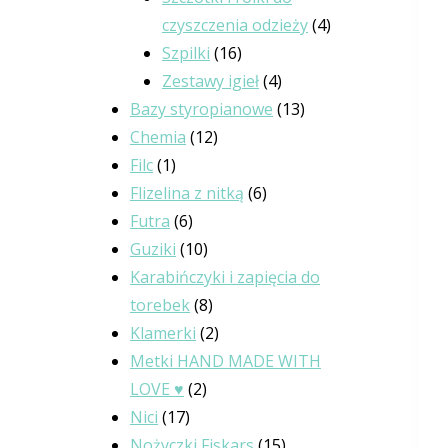
czyszczenia odzieży
4
Szpilki
16
Zestawy igieł
4
Bazy styropianowe
13
Chemia
12
Filc
1
Flizelina z nitką
6
Futra
6
Guziki
10
Karabińczyki i zapięcia do
torebek
8
Klamerki
2
Metki HAND MADE WITH
LOVE ♥
2
Nici
17
Nożyczki Fiskars
15