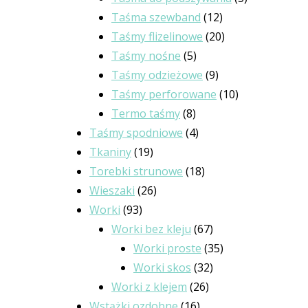
Taśma szewband
12
Taśmy flizelinowe
20
Taśmy nośne
5
Taśmy odzieżowe
9
Taśmy perforowane
10
Termo taśmy
8
Taśmy spodniowe
4
Tkaniny
19
Torebki strunowe
18
Wieszaki
26
Worki
93
Worki bez kleju
67
Worki proste
35
Worki skos
32
Worki z klejem
26
Wstążki ozdobne
16