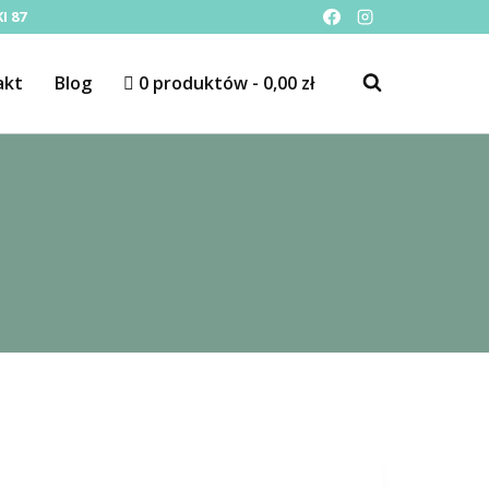
I 87
akt
Blog
0 produktów
0,00 zł