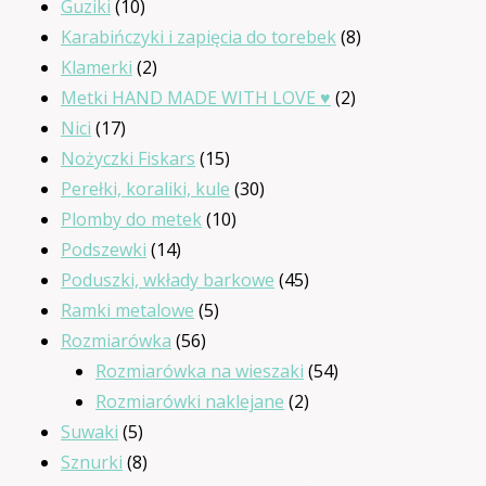
produktów
10
Guziki
10
produktów
8
Karabińczyki i zapięcia do torebek
8
2
produktów
Klamerki
2
produkty
2
Metki HAND MADE WITH LOVE ♥
2
17
produkty
Nici
17
produktów
15
Nożyczki Fiskars
15
produktów
30
Perełki, koraliki, kule
30
10
produktów
Plomby do metek
10
14
produktów
Podszewki
14
produktów
45
Poduszki, wkłady barkowe
45
5
produktów
Ramki metalowe
5
56
produktów
Rozmiarówka
56
produktów
54
Rozmiarówka na wieszaki
54
2
produkty
Rozmiarówki naklejane
2
5
produkty
Suwaki
5
produktów
8
Sznurki
8