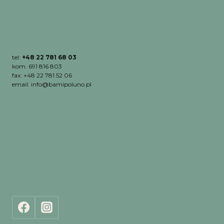
tel:
+48 22 781 68 03
kom. 691 816 803
fax: +48 22 781 52 06
email: info@bamipoluno.pl