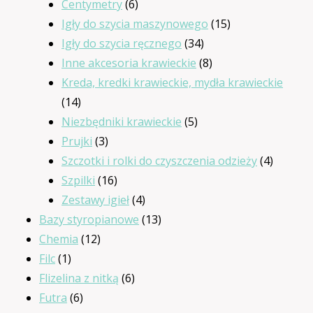
produkty
6
Centymetry
6
produktów
15
Igły do szycia maszynowego
15
34
produktów
Igły do szycia ręcznego
34
produkty
8
Inne akcesoria krawieckie
8
produktów
Kreda, kredki krawieckie, mydła krawieckie
14
14
produktów
5
Niezbędniki krawieckie
5
3
produktów
Prujki
3
produkty
4
Szczotki i rolki do czyszczenia odzieży
4
16
produkt
Szpilki
16
produktów
4
Zestawy igieł
4
produkty
13
Bazy styropianowe
13
12
produktów
Chemia
12
1
produktów
Filc
1
produkt
6
Flizelina z nitką
6
6
produktów
Futra
6