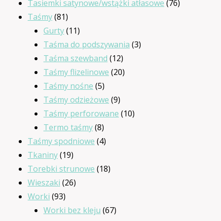
produktów
76
Tasiemki satynowe/wstążki atłasowe
76
81
produktów
Taśmy
81
produktów
11
Gurty
11
produktów
3
Taśma do podszywania
3
12
produkty
Taśma szewband
12
produktów
20
Taśmy flizelinowe
20
5
produktów
Taśmy nośne
5
produktów
9
Taśmy odzieżowe
9
produktów
10
Taśmy perforowane
10
8
produktów
Termo taśmy
8
produktów
4
Taśmy spodniowe
4
19
produkty
Tkaniny
19
produktów
18
Torebki strunowe
18
26
produktów
Wieszaki
26
93
produktów
Worki
93
produkty
67
Worki bez kleju
67