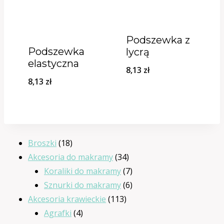
Podszewka z
Podszewka
lycrą
elastyczna
8,13
zł
8,13
zł
18
Broszki
18
produktów
34
Akcesoria do makramy
34
produkty
7
Koraliki do makramy
7
produktów
6
Sznurki do makramy
6
113
produktów
Akcesoria krawieckie
113
4
produktów
Agrafki
4