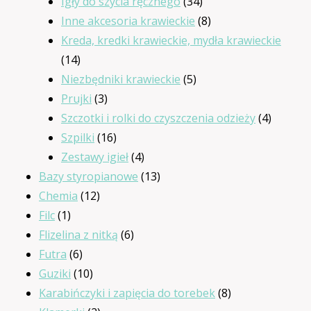
34
produktów
Igły do szycia ręcznego
34
produkty
8
Inne akcesoria krawieckie
8
produktów
Kreda, kredki krawieckie, mydła krawieckie
14
14
produktów
5
Niezbędniki krawieckie
5
3
produktów
Prujki
3
produkty
4
Szczotki i rolki do czyszczenia odzieży
4
16
produkt
Szpilki
16
produktów
4
Zestawy igieł
4
produkty
13
Bazy styropianowe
13
12
produktów
Chemia
12
1
produktów
Filc
1
produkt
6
Flizelina z nitką
6
6
produktów
Futra
6
produktów
10
Guziki
10
produktów
8
Karabińczyki i zapięcia do torebek
8