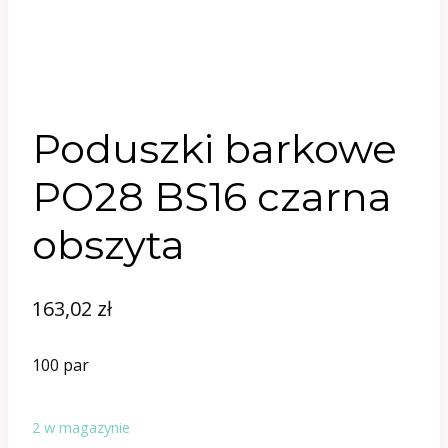
Poduszki barkowe
PO28 BS16 czarna
obszyta
163,02
zł
100 par
2 w magazynie