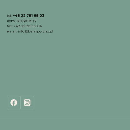
tel:
+48 22 781 68 03
kom. 691 816 803
fax: +48 22 781 52 06
email: info@bamipoluno.pl