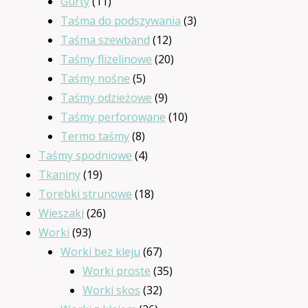
produktów
11
Gurty
11
produktów
3
Taśma do podszywania
3
12
produkty
Taśma szewband
12
produktów
20
Taśmy flizelinowe
20
5
produktów
Taśmy nośne
5
produktów
9
Taśmy odzieżowe
9
produktów
10
Taśmy perforowane
10
8
produktów
Termo taśmy
8
produktów
4
Taśmy spodniowe
4
19
produkty
Tkaniny
19
produktów
18
Torebki strunowe
18
26
produktów
Wieszaki
26
93
produktów
Worki
93
produkty
67
Worki bez kleju
67
produktów
35
Worki proste
35
32
produktów
Worki skos
32