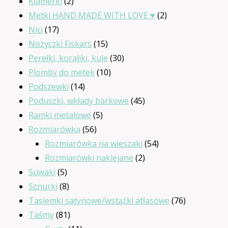
2
produktów
Klamerki
2
produkty
2
Metki HAND MADE WITH LOVE ♥
2
17
produkty
Nici
17
produktów
15
Nożyczki Fiskars
15
produktów
30
Perełki, koraliki, kule
30
10
produktów
Plomby do metek
10
14
produktów
Podszewki
14
produktów
45
Poduszki, wkłady barkowe
45
5
produktów
Ramki metalowe
5
56
produktów
Rozmiarówka
56
produktów
54
Rozmiarówka na wieszaki
54
2
produkty
Rozmiarówki naklejane
2
5
produkty
Suwaki
5
produktów
8
Sznurki
8
produktów
76
Tasiemki satynowe/wstążki atłasowe
76
81
produktów
Taśmy
81