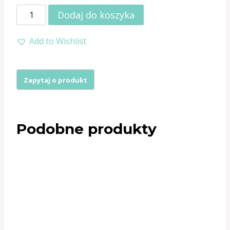
ilość
Dodaj do koszyka
Poduszki
Add to Wishlist
barkowe
PO28
BS16
czarna
obszyta
Podobne produkty