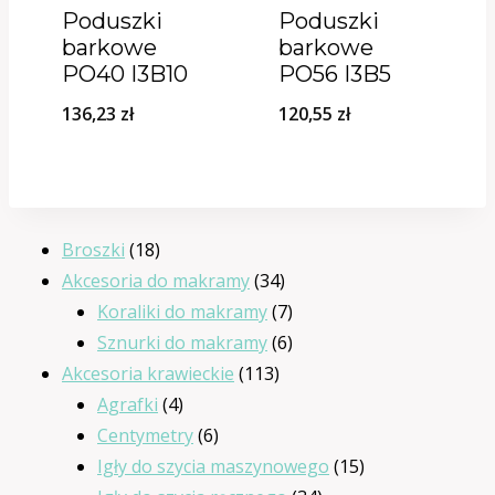
Poduszki
Poduszki
barkowe
barkowe
PO40 I3B10
PO56 I3B5
136,23
zł
120,55
zł
18
Broszki
18
produktów
34
Akcesoria do makramy
34
produkty
7
Koraliki do makramy
7
produktów
6
Sznurki do makramy
6
113
produktów
Akcesoria krawieckie
113
4
produktów
Agrafki
4
produkty
6
Centymetry
6
produktów
15
Igły do szycia maszynowego
15