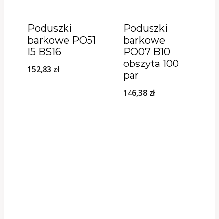
Poduszki
Poduszki
barkowe PO51
barkowe
I5 BS16
PO07 B10
obszyta 100
152,83
zł
par
146,38
zł