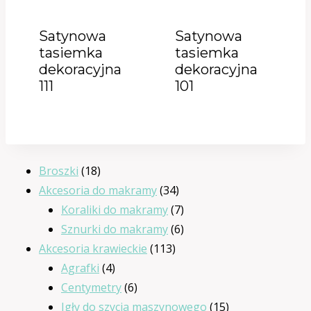
Satynowa
Satynowa
tasiemka
tasiemka
dekoracyjna
dekoracyjna
111
101
18
Broszki
18
produktów
34
Akcesoria do makramy
34
produkty
7
Koraliki do makramy
7
produktów
6
Sznurki do makramy
6
113
produktów
Akcesoria krawieckie
113
4
produktów
Agrafki
4
produkty
6
Centymetry
6
produktów
15
Igły do szycia maszynowego
15