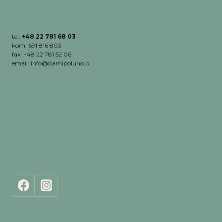
tel:
+48 22 781 68 03
kom. 691 816 803
fax: +48 22 781 52 06
email: info@bamipoluno.pl