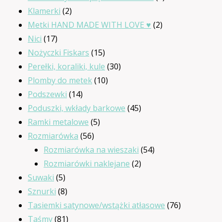
2
produktów
Klamerki
2
produkty
2
Metki HAND MADE WITH LOVE ♥
2
17
produkty
Nici
17
produktów
15
Nożyczki Fiskars
15
produktów
30
Perełki, koraliki, kule
30
10
produktów
Plomby do metek
10
14
produktów
Podszewki
14
produktów
45
Poduszki, wkłady barkowe
45
5
produktów
Ramki metalowe
5
56
produktów
Rozmiarówka
56
produktów
54
Rozmiarówka na wieszaki
54
2
produkty
Rozmiarówki naklejane
2
5
produkty
Suwaki
5
produktów
8
Sznurki
8
produktów
76
Tasiemki satynowe/wstążki atłasowe
76
81
produktów
Taśmy
81