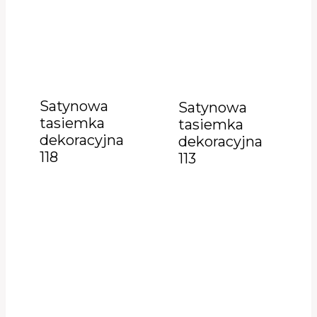
Satynowa
Satynowa
tasiemka
tasiemka
dekoracyjna
dekoracyjna
118
113