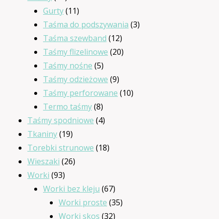
produktów
11
Gurty
11
produktów
3
Taśma do podszywania
3
12
produkty
Taśma szewband
12
produktów
20
Taśmy flizelinowe
20
5
produktów
Taśmy nośne
5
produktów
9
Taśmy odzieżowe
9
produktów
10
Taśmy perforowane
10
8
produktów
Termo taśmy
8
produktów
4
Taśmy spodniowe
4
19
produkty
Tkaniny
19
produktów
18
Torebki strunowe
18
26
produktów
Wieszaki
26
93
produktów
Worki
93
produkty
67
Worki bez kleju
67
produktów
35
Worki proste
35
32
produktów
Worki skos
32