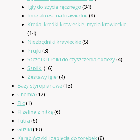
34
produktów
Igły do szycia ręcznego
34
produkty
8
Inne akcesoria krawieckie
8
produktów
Kreda, kredki krawieckie, mydła krawieckie
14
14
produktów
5
Niezbędniki krawieckie
5
3
produktów
Prujki
3
produkty
4
Szczotki i rolki do czyszczenia odzieży
4
16
produkt
Szpilki
16
produktów
4
Zestawy igieł
4
produkty
13
Bazy styropianowe
13
12
produktów
Chemia
12
1
produktów
Filc
1
produkt
6
Flizelina z nitką
6
6
produktów
Futra
6
produktów
10
Guziki
10
produktów
8
Karabińczyki i zapięcia do torebek
8