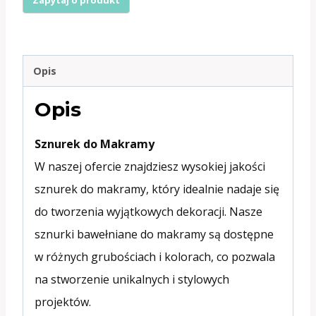
1
skrętny
3mm
Opis
sunflower
Opis
SB90
Sznurek do Makramy
W naszej ofercie znajdziesz wysokiej jakości
sznurek do makramy, który idealnie nadaje się
do tworzenia wyjątkowych dekoracji. Nasze
sznurki bawełniane do makramy są dostępne
w różnych grubościach i kolorach, co pozwala
na stworzenie unikalnych i stylowych
projektów.