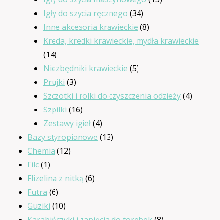
34
produktów
Igły do szycia ręcznego
34
produkty
8
Inne akcesoria krawieckie
8
produktów
Kreda, kredki krawieckie, mydła krawieckie
14
14
produktów
5
Niezbędniki krawieckie
5
3
produktów
Prujki
3
produkty
4
Szczotki i rolki do czyszczenia odzieży
4
16
produkt
Szpilki
16
produktów
4
Zestawy igieł
4
produkty
13
Bazy styropianowe
13
12
produktów
Chemia
12
1
produktów
Filc
1
produkt
6
Flizelina z nitką
6
6
produktów
Futra
6
produktów
10
Guziki
10
produktów
8
Karabińczyki i zapięcia do torebek
8