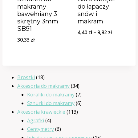
makramy
do łapaczy
bawełniany 3
snów i
skrętny 3mm
makram
SB91
Zakres
4,40
zł
–
9,82
zł
30,33
zł
cen:
od
4,40 zł
do
18
Broszki
18
9,82 zł
produktów
34
Akcesoria do makramy
34
produkty
7
Koraliki do makramy
7
produktów
6
Sznurki do makramy
6
113
produktów
Akcesoria krawieckie
113
4
produktów
Agrafki
4
produkty
6
Centymetry
6
produktów
15
Igły do szycia maszynowego
15