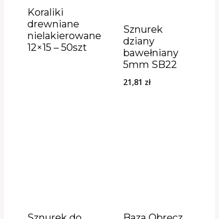
Koraliki
drewniane
Sznurek
nielakierowane
dziany
12×15 – 50szt
bawełniany
5mm SB22
21,81
zł
Sznurek do
Baza Obręcz