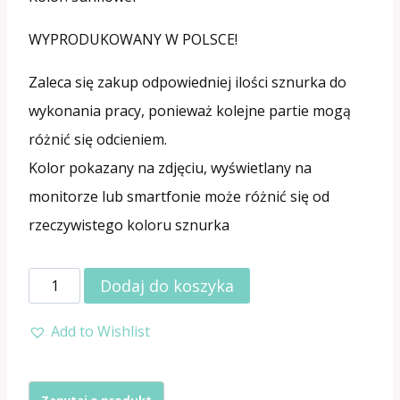
WYPRODUKOWANY W POLSCE!
Zaleca się zakup odpowiedniej ilości sznurka do
wykonania pracy, ponieważ kolejne partie mogą
różnić się odcieniem.
Kolor pokazany na zdjęciu, wyświetlany na
monitorze lub smartfonie może różnić się od
rzeczywistego koloru sznurka
ilość
Dodaj do koszyka
Sznurek
Add to Wishlist
do
makramy
bawełniany