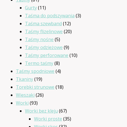
produktów
11
Gurty
11
produktów
3
Taśma do podszywania
3
12
produkty
Taśma szewband
12
produktów
20
Taśmy flizelinowe
20
5
produktów
Taśmy nośne
5
produktów
9
Taśmy odzieżowe
9
produktów
10
Taśmy perforowane
10
8
produktów
Termo taśmy
8
produktów
4
Taśmy spodniowe
4
19
produkty
Tkaniny
19
produktów
18
Torebki strunowe
18
26
produktów
Wieszaki
26
93
produktów
Worki
93
produkty
67
Worki bez kleju
67
produktów
35
Worki proste
35
32
produktów
Worki skos
32