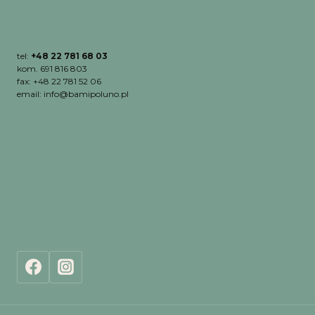
tel:
+48 22 781 68 03
kom. 691 816 803
fax: +48 22 781 52 06
email: info@bamipoluno.pl