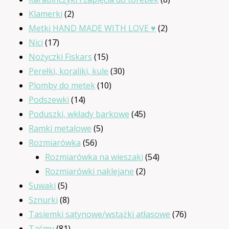
2
produktów
Klamerki
2
produkty
2
Metki HAND MADE WITH LOVE ♥
2
17
produkty
Nici
17
produktów
15
Nożyczki Fiskars
15
produktów
30
Perełki, koraliki, kule
30
10
produktów
Plomby do metek
10
14
produktów
Podszewki
14
produktów
45
Poduszki, wkłady barkowe
45
5
produktów
Ramki metalowe
5
56
produktów
Rozmiarówka
56
produktów
54
Rozmiarówka na wieszaki
54
2
produkty
Rozmiarówki naklejane
2
5
produkty
Suwaki
5
produktów
8
Sznurki
8
produktów
76
Tasiemki satynowe/wstążki atłasowe
76
81
produktów
Taśmy
81