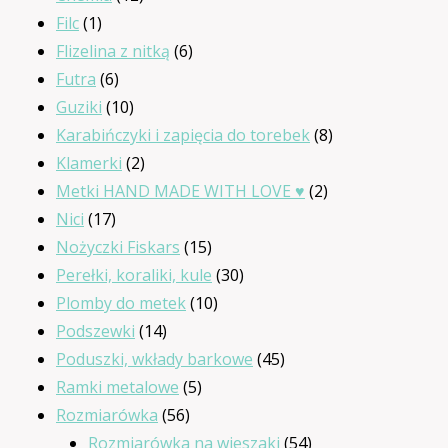
1
produktów
Filc
1
produkt
6
Flizelina z nitką
6
6
produktów
Futra
6
produktów
10
Guziki
10
produktów
8
Karabińczyki i zapięcia do torebek
8
2
produktów
Klamerki
2
produkty
2
Metki HAND MADE WITH LOVE ♥
2
17
produkty
Nici
17
produktów
15
Nożyczki Fiskars
15
produktów
30
Perełki, koraliki, kule
30
10
produktów
Plomby do metek
10
14
produktów
Podszewki
14
produktów
45
Poduszki, wkłady barkowe
45
5
produktów
Ramki metalowe
5
56
produktów
Rozmiarówka
56
produktów
54
Rozmiarówka na wieszaki
54