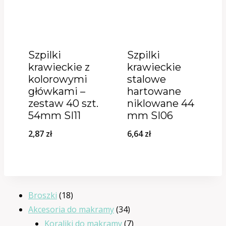
Szpilki
Szpilki
krawieckie z
krawieckie
kolorowymi
stalowe
główkami –
hartowane
zestaw 40 szt.
niklowane 44
54mm SI11
mm SI06
2,87
zł
6,64
zł
18
Broszki
18
produktów
34
Akcesoria do makramy
34
produkty
7
Koraliki do makramy
7