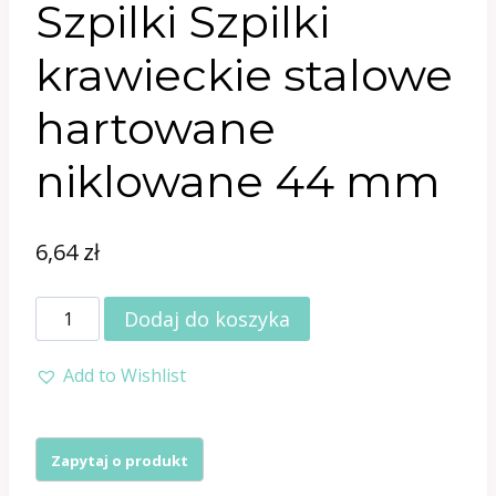
Szpilki Szpilki
krawieckie stalowe
hartowane
niklowane 44 mm
6,64
zł
ilość
Dodaj do koszyka
Szpilki
Add to Wishlist
Szpilki
krawieckie
stalowe
hartowane