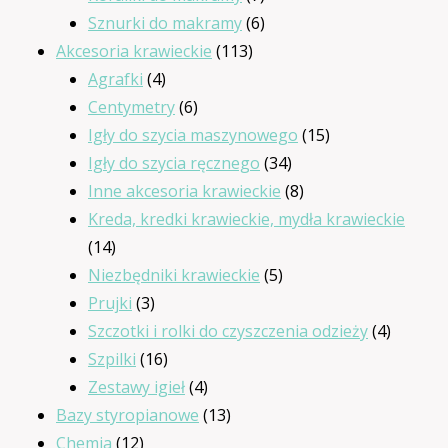
produktów
6
Sznurki do makramy
6
113
produktów
Akcesoria krawieckie
113
4
produktów
Agrafki
4
produkty
6
Centymetry
6
produktów
15
Igły do szycia maszynowego
15
34
produktów
Igły do szycia ręcznego
34
produkty
8
Inne akcesoria krawieckie
8
produktów
Kreda, kredki krawieckie, mydła krawieckie
14
14
produktów
5
Niezbędniki krawieckie
5
3
produktów
Prujki
3
produkty
4
Szczotki i rolki do czyszczenia odzieży
4
16
produkt
Szpilki
16
produktów
4
Zestawy igieł
4
produkty
13
Bazy styropianowe
13
12
produktów
Chemia
12