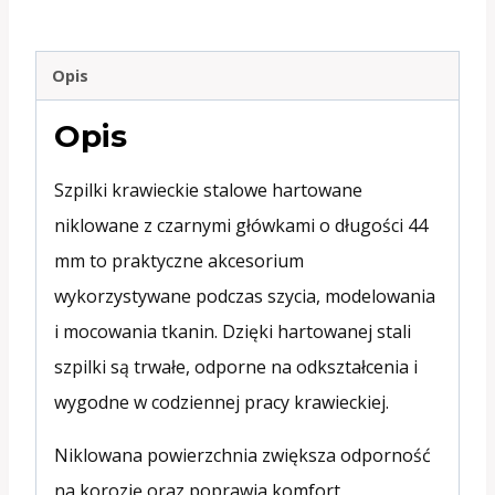
niklowane
44
Opis
mm
Opis
Szpilki krawieckie stalowe hartowane
niklowane z czarnymi główkami o długości 44
mm to praktyczne akcesorium
wykorzystywane podczas szycia, modelowania
i mocowania tkanin. Dzięki hartowanej stali
szpilki są trwałe, odporne na odkształcenia i
wygodne w codziennej pracy krawieckiej.
Niklowana powierzchnia zwiększa odporność
na korozję oraz poprawia komfort