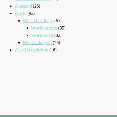
26
produktów
Wieszaki
26
93
produktów
Worki
93
produkty
67
Worki bez kleju
67
produktów
35
Worki proste
35
32
produktów
Worki skos
32
26
produkty
Worki z klejem
26
16
produktów
Wstążki ozdobne
16
produktów