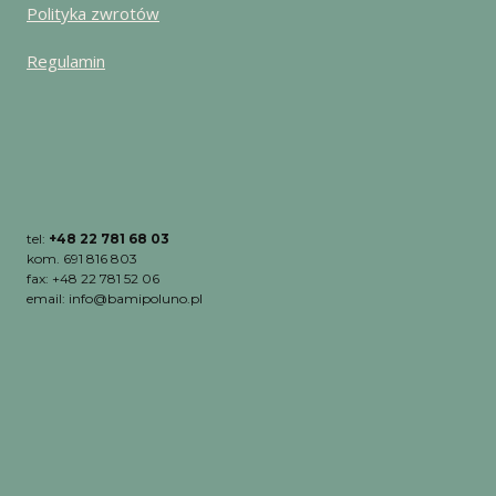
Polityka zwrotów
Regulamin
tel:
+48 22 781 68 03
kom. 691 816 803
fax: +48 22 781 52 06
email: info@bamipoluno.pl