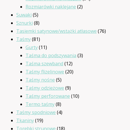
2
produkty
Rozmiarówki naklejane
2
5
produkty
Suwaki
5
produktów
8
Sznurki
8
produktów
76
Tasiemki satynowe/wstążki atłasowe
76
81
produktów
Taśmy
81
produktów
11
Gurty
11
produktów
3
Taśma do podszywania
3
12
produkty
Taśma szewband
12
produktów
20
Taśmy flizelinowe
20
5
produktów
Taśmy nośne
5
produktów
9
Taśmy odzieżowe
9
produktów
10
Taśmy perforowane
10
8
produktów
Termo taśmy
8
produktów
4
Taśmy spodniowe
4
19
produkty
Tkaniny
19
produktów
18
Torebki strunowe
18