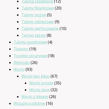
12
produkty
Taśma szewband
12
produktów
20
Taśmy flizelinowe
20
5
produktów
Taśmy nośne
5
produktów
9
Taśmy odzieżowe
9
produktów
10
Taśmy perforowane
10
8
produktów
Termo taśmy
8
produktów
4
Taśmy spodniowe
4
19
produkty
Tkaniny
19
produktów
18
Torebki strunowe
18
26
produktów
Wieszaki
26
93
produktów
Worki
93
produkty
67
Worki bez kleju
67
produktów
35
Worki proste
35
32
produktów
Worki skos
32
26
produkty
Worki z klejem
26
16
produktów
Wstążki ozdobne
16