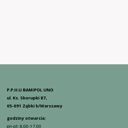
produktów
P.P.H.U BAMIPOL UNO
ul. Ks. Skorupki 87,
05-091 Ząbki k/Warszawy
godziny otwarcia:
pn-pt: 8.00-17.00