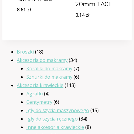
20mm TA01
8,61
zł
0,14
zł
18
Broszki
18
produktów
34
Akcesoria do makramy
34
produkty
7
Koraliki do makramy
7
produktów
6
Sznurki do makramy
6
113
produktów
Akcesoria krawieckie
113
4
produktów
Agrafki
4
produkty
6
Centymetry
6
produktów
15
Igły do szycia maszynowego
15
34
produktów
Igły do szycia ręcznego
34
produkty
8
Inne akcesoria krawieckie
8