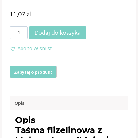
11,07
zł
ilość
Dodaj do koszyka
Taśma
Add to Wishlist
flizelinowa
czarna
prosta
15mm
TA27
Opis
Opis
Taśma flizelinowa z