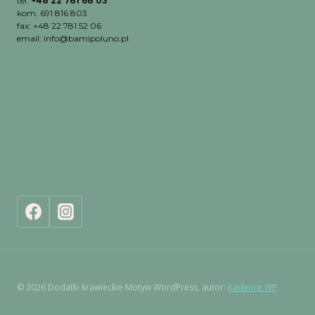
tel:
+48 22 781 68 03
kom. 691 816 803
fax: +48 22 781 52 06
email: info@bamipoluno.pl
© 2026 Dodatki krawieckie Motyw WordPress, autor:
Kadence WP