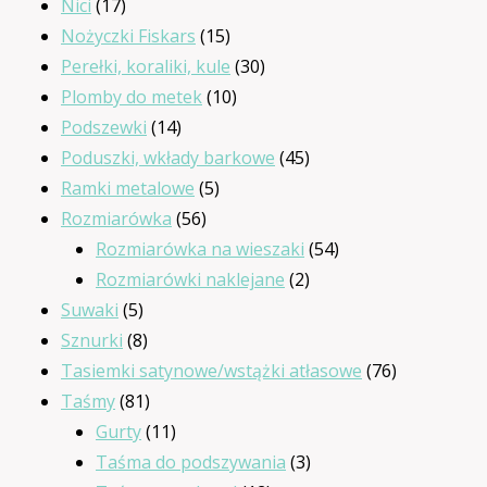
17
produkty
Nici
17
produktów
15
Nożyczki Fiskars
15
produktów
30
Perełki, koraliki, kule
30
10
produktów
Plomby do metek
10
14
produktów
Podszewki
14
produktów
45
Poduszki, wkłady barkowe
45
5
produktów
Ramki metalowe
5
56
produktów
Rozmiarówka
56
produktów
54
Rozmiarówka na wieszaki
54
2
produkty
Rozmiarówki naklejane
2
5
produkty
Suwaki
5
produktów
8
Sznurki
8
produktów
76
Tasiemki satynowe/wstążki atłasowe
76
81
produktów
Taśmy
81
produktów
11
Gurty
11
produktów
3
Taśma do podszywania
3