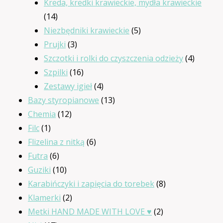
produktów
Kreda, kredki krawieckie, mydła krawieckie
14
14
produktów
5
Niezbędniki krawieckie
5
3
produktów
Prujki
3
produkty
4
Szczotki i rolki do czyszczenia odzieży
4
16
produkt
Szpilki
16
produktów
4
Zestawy igieł
4
produkty
13
Bazy styropianowe
13
12
produktów
Chemia
12
1
produktów
Filc
1
produkt
6
Flizelina z nitką
6
6
produktów
Futra
6
produktów
10
Guziki
10
produktów
8
Karabińczyki i zapięcia do torebek
8
2
produktów
Klamerki
2
produkty
2
Metki HAND MADE WITH LOVE ♥
2