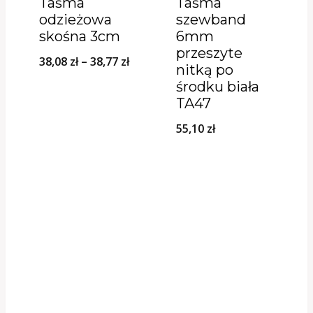
Taśma
Taśma
odzieżowa
szewband
skośna 3cm
6mm
przeszyte
Zakres
38,08
zł
–
38,77
zł
nitką po
cen:
środku biała
TA47
od
38,08 zł
55,10
zł
do
38,77 zł