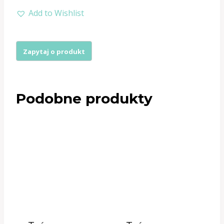
Taśma
Add to Wishlist
odzieżowa
skośna
2cm
TB06
Podobne produkty