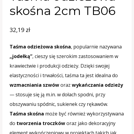
skośna 2cm TB06
32,19
zł
Taśma odzieżowa skośna
, popularnie nazywana
„jodełką”
, cieszy się szerokim zastosowaniem w
krawiectwie i produkcji odzieży. Dzięki swojej
elastyczności i trwałości, taśma ta jest idealna do
wzmacniania szwów
oraz
wykańczania odzieży
— stosuje się ją m.in. w dołach spodni, przy
obszywaniu spódnic, sukienek czy rękawów.
Taśma skośna
może być również wykorzystywana
do
tworzenia troczków
oraz jako dekoracyjny
element wykończeniowy w projektach takich jak