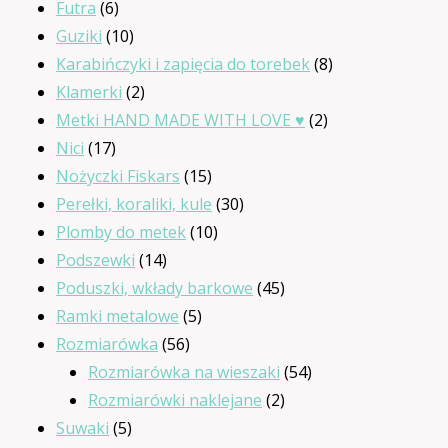
6
produktów
Futra
6
produktów
10
Guziki
10
produktów
8
Karabińczyki i zapięcia do torebek
8
2
produktów
Klamerki
2
produkty
2
Metki HAND MADE WITH LOVE ♥
2
17
produkty
Nici
17
produktów
15
Nożyczki Fiskars
15
produktów
30
Perełki, koraliki, kule
30
10
produktów
Plomby do metek
10
14
produktów
Podszewki
14
produktów
45
Poduszki, wkłady barkowe
45
5
produktów
Ramki metalowe
5
56
produktów
Rozmiarówka
56
produktów
54
Rozmiarówka na wieszaki
54
2
produkty
Rozmiarówki naklejane
2
5
produkty
Suwaki
5