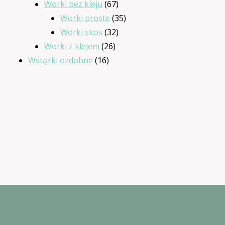
produkty
67
Worki bez kleju
67
produktów
35
Worki proste
35
32
produktów
Worki skos
32
26
produkty
Worki z klejem
26
16
produktów
Wstążki ozdobne
16
produktów