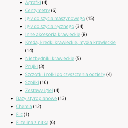
4
produktów
Agrafki
4
produkty
6
Centymetry
6
produktów
15
Igły do szycia maszynowego
15
34
produktów
Igły do szycia ręcznego
34
produkty
8
Inne akcesoria krawieckie
8
produktów
Kreda, kredki krawieckie, mydła krawieckie
14
14
produktów
5
Niezbędniki krawieckie
5
3
produktów
Prujki
3
produkty
4
Szczotki i rolki do czyszczenia odzieży
4
16
produkt
Szpilki
16
produktów
4
Zestawy igieł
4
produkty
13
Bazy styropianowe
13
12
produktów
Chemia
12
1
produktów
Filc
1
produkt
6
Flizelina z nitką
6