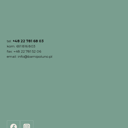
tel:
+48 22 781 68 03
kom. 691 816 803
fax: +48 22 781 52 06
email: info@bamipoluno.pl