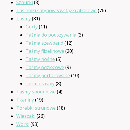
produktów
8
Sznurki
8
produktów
76
Tasiemki satynowe/wstążki atłasowe
76
81
produktów
Taśmy
81
produktów
11
Gurty
11
produktów
3
Taśma do podszywania
3
12
produkty
Taśma szewband
12
produktów
20
Taśmy flizelinowe
20
5
produktów
Taśmy nośne
5
produktów
9
Taśmy odzieżowe
9
produktów
10
Taśmy perforowane
10
8
produktów
Termo taśmy
8
produktów
4
Taśmy spodniowe
4
19
produkty
Tkaniny
19
produktów
18
Torebki strunowe
18
26
produktów
Wieszaki
26
93
produktów
Worki
93