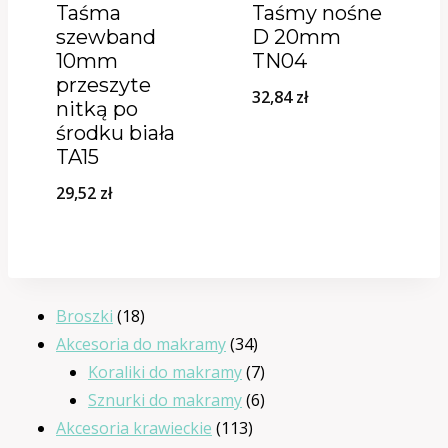
Taśma
Taśmy nośne
szewband
D 20mm
10mm
TN04
przeszyte
32,84
zł
nitką po
środku biała
TA15
29,52
zł
18
Broszki
18
produktów
34
Akcesoria do makramy
34
produkty
7
Koraliki do makramy
7
produktów
6
Sznurki do makramy
6
113
produktów
Akcesoria krawieckie
113