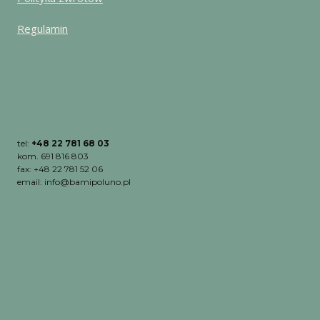
Regulamin
tel:
+48 22 781 68 03
kom. 691 816 803
fax: +48 22 781 52 06
email: info@bamipoluno.pl