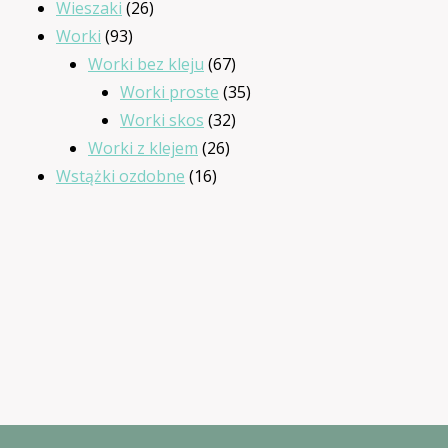
26
produktów
Wieszaki
26
93
produktów
Worki
93
produkty
67
Worki bez kleju
67
produktów
35
Worki proste
35
32
produktów
Worki skos
32
26
produkty
Worki z klejem
26
16
produktów
Wstążki ozdobne
16
produktów