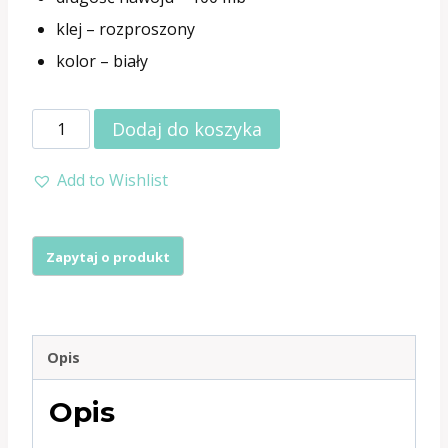
klej – rozproszony
kolor – biały
ilość
Dodaj do koszyka
Taśma
Add to Wishlist
perforowana
10-
30-
10
biała
5cm,
Opis
100mb
Opis