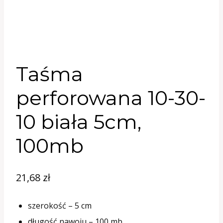
Taśma
perforowana 10-30-
10 biała 5cm,
100mb
21,68
zł
szerokość – 5 cm
długość nawoju – 100 mb