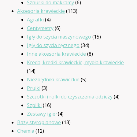
produktów
6
Sznurki do makramy
6
113
produktów
Akcesoria krawieckie
113
4
produktów
Agrafki
4
produkty
6
Centymetry
6
produktów
15
Igły do szycia maszynowego
15
34
produktów
Igły do szycia ręcznego
34
produkty
8
Inne akcesoria krawieckie
8
produktów
Kreda, kredki krawieckie, mydła krawieckie
14
14
produktów
5
Niezbędniki krawieckie
5
3
produktów
Prujki
3
produkty
4
Szczotki i rolki do czyszczenia odzieży
4
16
produkt
Szpilki
16
produktów
4
Zestawy igieł
4
produkty
13
Bazy styropianowe
13
12
produktów
Chemia
12