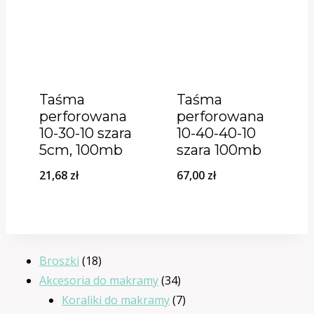
Taśma
Taśma
perforowana
perforowana
10-30-10 szara
10-40-40-10
5cm, 100mb
szara 100mb
21,68
zł
67,00
zł
18
Broszki
18
produktów
34
Akcesoria do makramy
34
produkty
7
Koraliki do makramy
7