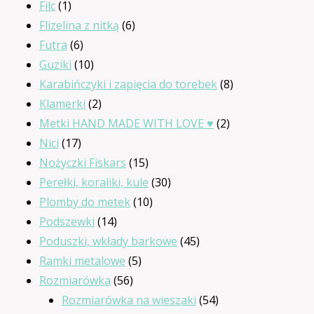
1
produktów
Filc
1
produkt
6
Flizelina z nitką
6
6
produktów
Futra
6
produktów
10
Guziki
10
produktów
8
Karabińczyki i zapięcia do torebek
8
2
produktów
Klamerki
2
produkty
2
Metki HAND MADE WITH LOVE ♥
2
17
produkty
Nici
17
produktów
15
Nożyczki Fiskars
15
produktów
30
Perełki, koraliki, kule
30
10
produktów
Plomby do metek
10
14
produktów
Podszewki
14
produktów
45
Poduszki, wkłady barkowe
45
5
produktów
Ramki metalowe
5
56
produktów
Rozmiarówka
56
produktów
54
Rozmiarówka na wieszaki
54