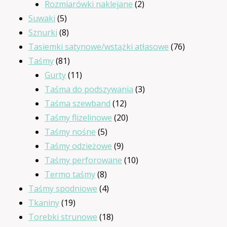
2
produkty
Rozmiarówki naklejane
2
5
produkty
Suwaki
5
produktów
8
Sznurki
8
produktów
76
Tasiemki satynowe/wstążki atłasowe
76
81
produktów
Taśmy
81
produktów
11
Gurty
11
produktów
3
Taśma do podszywania
3
12
produkty
Taśma szewband
12
produktów
20
Taśmy flizelinowe
20
5
produktów
Taśmy nośne
5
produktów
9
Taśmy odzieżowe
9
produktów
10
Taśmy perforowane
10
8
produktów
Termo taśmy
8
produktów
4
Taśmy spodniowe
4
19
produkty
Tkaniny
19
produktów
18
Torebki strunowe
18