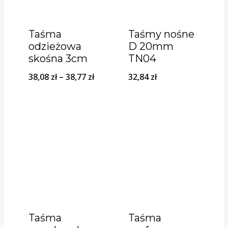
Taśma
Taśmy nośne
odzieżowa
D 20mm
skośna 3cm
TN04
Zakres
38,08
zł
–
38,77
zł
32,84
zł
cen:
od
38,08 zł
do
38,77 zł
Taśma
Taśma