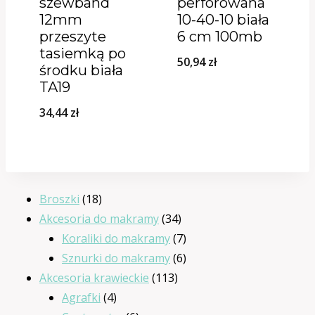
szewband
perforowana
12mm
10-40-10 biała
przeszyte
6 cm 100mb
tasiemką po
50,94
zł
środku biała
TA19
34,44
zł
18
Broszki
18
produktów
34
Akcesoria do makramy
34
produkty
7
Koraliki do makramy
7
produktów
6
Sznurki do makramy
6
113
produktów
Akcesoria krawieckie
113
4
produktów
Agrafki
4