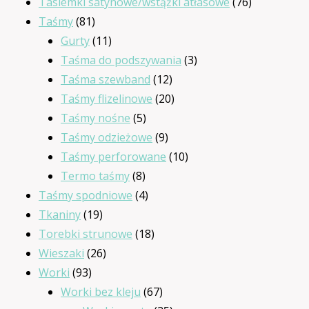
produktów
76
Tasiemki satynowe/wstążki atłasowe
76
81
produktów
Taśmy
81
produktów
11
Gurty
11
produktów
3
Taśma do podszywania
3
12
produkty
Taśma szewband
12
produktów
20
Taśmy flizelinowe
20
5
produktów
Taśmy nośne
5
produktów
9
Taśmy odzieżowe
9
produktów
10
Taśmy perforowane
10
8
produktów
Termo taśmy
8
produktów
4
Taśmy spodniowe
4
19
produkty
Tkaniny
19
produktów
18
Torebki strunowe
18
26
produktów
Wieszaki
26
93
produktów
Worki
93
produkty
67
Worki bez kleju
67