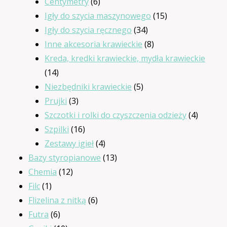
produkty
6
Centymetry
6
produktów
15
Igły do szycia maszynowego
15
34
produktów
Igły do szycia ręcznego
34
produkty
8
Inne akcesoria krawieckie
8
produktów
Kreda, kredki krawieckie, mydła krawieckie
14
14
produktów
5
Niezbędniki krawieckie
5
3
produktów
Prujki
3
produkty
4
Szczotki i rolki do czyszczenia odzieży
4
16
produkt
Szpilki
16
produktów
4
Zestawy igieł
4
produkty
13
Bazy styropianowe
13
12
produktów
Chemia
12
1
produktów
Filc
1
produkt
6
Flizelina z nitką
6
6
produktów
Futra
6