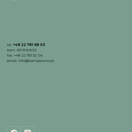
tel:
+48 22 781 68 03
kom. 691 816 803
fax: +48 22 781 52 06
email: info@bamipoluno.pl