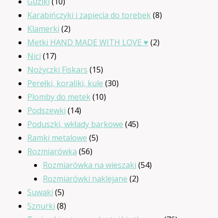
produktów
10
Guziki
10
produktów
8
Karabińczyki i zapięcia do torebek
8
2
produktów
Klamerki
2
produkty
2
Metki HAND MADE WITH LOVE ♥
2
17
produkty
Nici
17
produktów
15
Nożyczki Fiskars
15
produktów
30
Perełki, koraliki, kule
30
10
produktów
Plomby do metek
10
14
produktów
Podszewki
14
produktów
45
Poduszki, wkłady barkowe
45
5
produktów
Ramki metalowe
5
56
produktów
Rozmiarówka
56
produktów
54
Rozmiarówka na wieszaki
54
2
produkty
Rozmiarówki naklejane
2
5
produkty
Suwaki
5
produktów
8
Sznurki
8