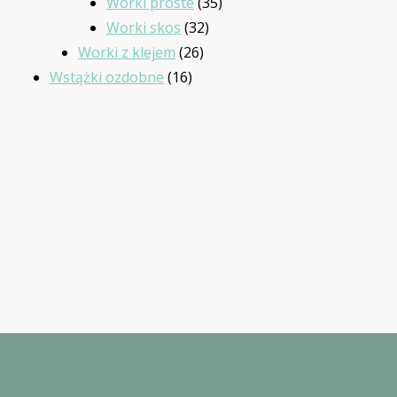
produktów
35
Worki proste
35
32
produktów
Worki skos
32
26
produkty
Worki z klejem
26
16
produktów
Wstążki ozdobne
16
produktów