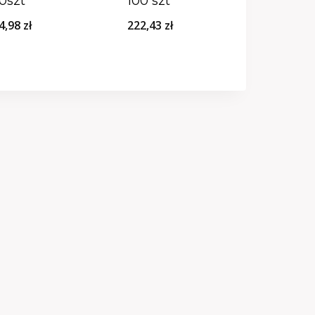
0szt
100 szt
4,98
zł
222,43
zł