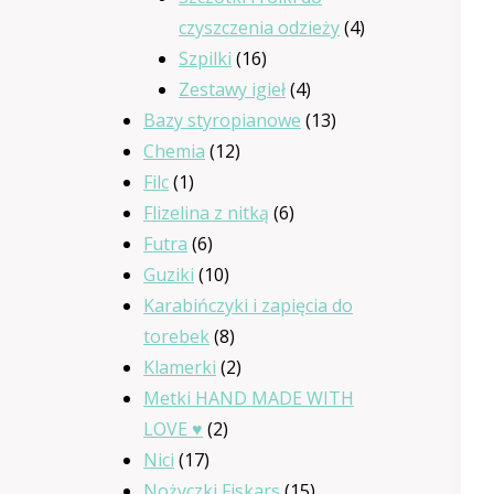
4
czyszczenia odzieży
4
16
produkty
Szpilki
16
produktów
4
Zestawy igieł
4
produkty
13
Bazy styropianowe
13
12
produktów
Chemia
12
1
produktów
Filc
1
produkt
6
Flizelina z nitką
6
6
produktów
Futra
6
produktów
10
Guziki
10
produktów
Karabińczyki i zapięcia do
8
torebek
8
produktów
2
Klamerki
2
produkty
Metki HAND MADE WITH
2
LOVE ♥
2
17
produkty
Nici
17
produktów
15
Nożyczki Fiskars
15