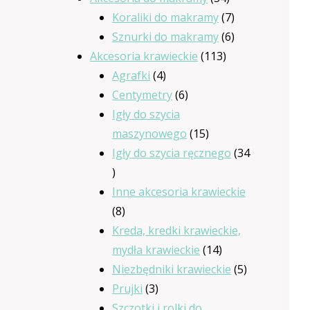
produkty
7
Koraliki do makramy
7
produktów
6
Sznurki do makramy
6
113
produktów
Akcesoria krawieckie
113
4
produktów
Agrafki
4
produkty
6
Centymetry
6
produktów
Igły do szycia
15
maszynowego
15
produktów
Igły do szycia ręcznego
34
34
produkty
Inne akcesoria krawieckie
8
8
produktów
Kreda, kredki krawieckie,
14
mydła krawieckie
14
produktów
5
Niezbędniki krawieckie
5
3
produktów
Prujki
3
produkty
Szczotki i rolki do