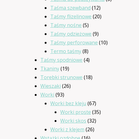
12
produkty
Taśma szewband
12
produktów
20
Taśmy flizelinowe
20
5
produktów
Taśmy nośne
5
produktów
9
Taśmy odzieżowe
9
produktów
10
Taśmy perforowane
10
8
produktów
Termo taśmy
8
produktów
4
Taśmy spodniowe
4
19
produkty
Tkaniny
19
produktów
18
Torebki strunowe
18
26
produktów
Wieszaki
26
93
produktów
Worki
93
produkty
67
Worki bez kleju
67
produktów
35
Worki proste
35
32
produktów
Worki skos
32
26
produkty
Worki z klejem
26
16
produktów
Wstążki ozdobne
16