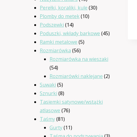
produktów
30
Perełki, koraliki, kule
30
10
produktów
Plomby do metek
10
14
produktów
Podszewki
14
produktów
45
Poduszki, wkłady barkowe
45
5
produktów
Ramki metalowe
5
56
produktów
Rozmiarówka
56
produktów
Rozmiarówka na wieszaki
54
54
produkty
2
Rozmiarówki naklejane
2
5
produkty
Suwaki
5
produktów
8
Sznurki
8
produktów
Tasiemki satynowe/wstążki
76
atłasowe
76
81
produktów
Taśmy
81
produktów
11
Gurty
11
produktów
3
Taśma do podszywania
3