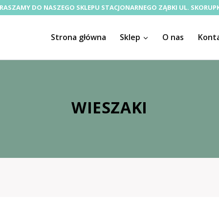
RASZAMY DO NASZEGO SKLEPU STACJONARNEGO ZĄBKI UL. SKORUPK
Strona główna
Sklep
O nas
Kont
WIESZAKI