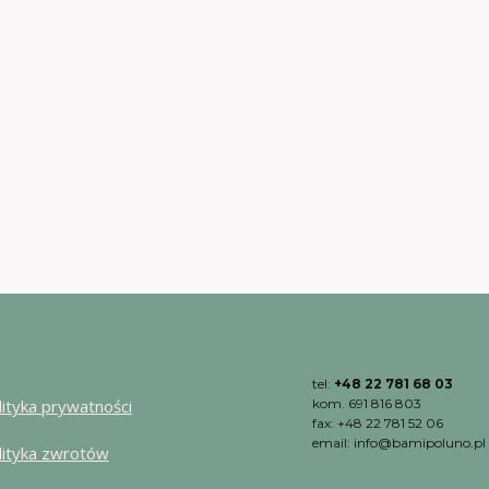
tel:
+48 22 781 68 03
lityka prywatności
kom. 691 816 803
fax: +48 22 781 52 06
email: info@bamipoluno.pl
lityka zwrotów