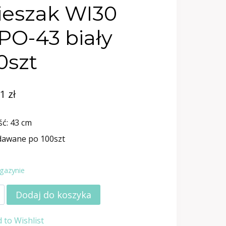
eszak WI30
O-43 biały
0szt
61
zł
ć: 43 cm
dawane po 100szt
gazynie
Dodaj do koszyka
ak
 to Wishlist