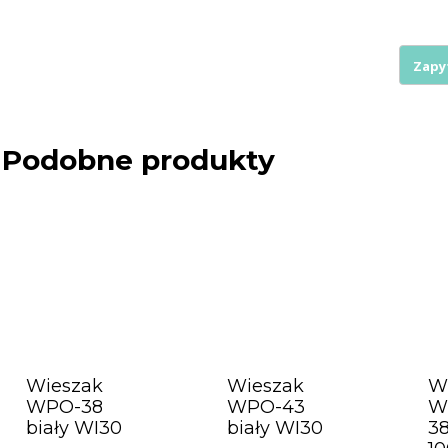
WPO-
43
biały
100szt
Podobne produkty
Wieszak
Wieszak
W
WPO-38
WPO-43
W
biały WI30
biały WI30
38