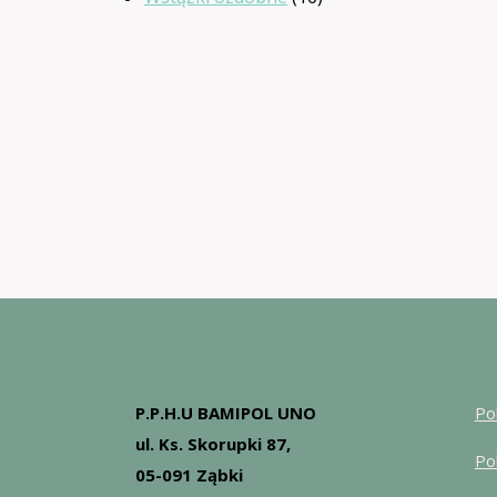
produktów
P.P.H.U BAMIPOL UNO
Po
ul. Ks. Skorupki 87,
Po
05-091 Ząbki