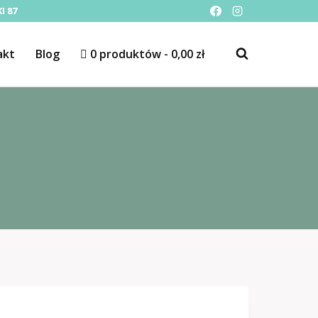
I 87
akt
Blog
0 produktów
0,00 zł