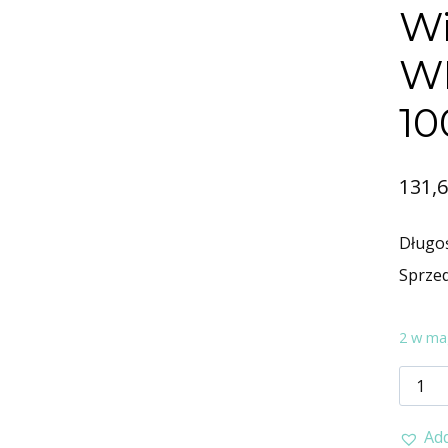
Wi
WP
10
131,
Długoś
Sprze
2 w ma
ilość
Wiesz
Add
WI30