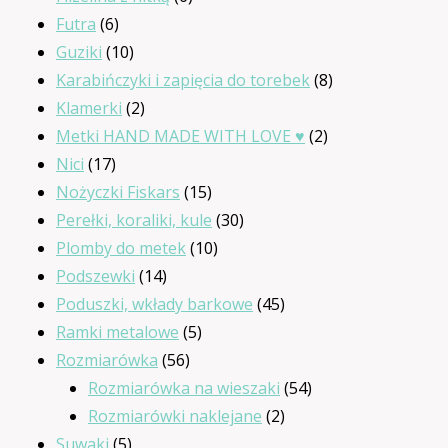
6
produktów
Futra
6
produktów
10
Guziki
10
produktów
8
Karabińczyki i zapięcia do torebek
8
2
produktów
Klamerki
2
produkty
2
Metki HAND MADE WITH LOVE ♥
2
17
produkty
Nici
17
produktów
15
Nożyczki Fiskars
15
produktów
30
Perełki, koraliki, kule
30
10
produktów
Plomby do metek
10
14
produktów
Podszewki
14
produktów
45
Poduszki, wkłady barkowe
45
5
produktów
Ramki metalowe
5
56
produktów
Rozmiarówka
56
produktów
54
Rozmiarówka na wieszaki
54
2
produkty
Rozmiarówki naklejane
2
5
produkty
Suwaki
5