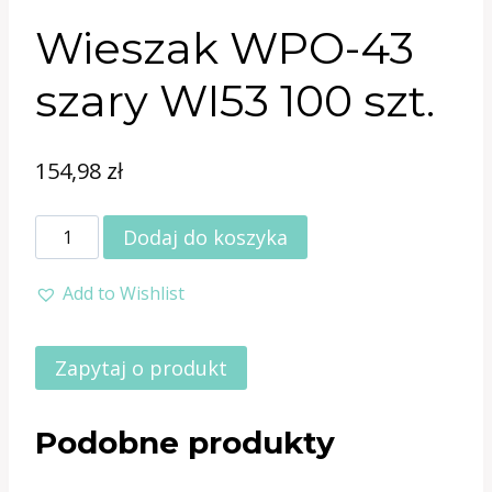
Wieszak WPO-43
szary WI53 100 szt.
154,98
zł
ilość
Dodaj do koszyka
Wieszak
Add to Wishlist
WPO-
43
szary
WI53
Podobne produkty
100
szt.