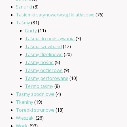
produktów
8
Sznurki
8
produktów
76
Tasiemki satynowe/wstążki atłasowe
76
81
produktów
Taśmy
81
produktów
11
Gurty
11
produktów
3
Taśma do podszywania
3
12
produkty
Taśma szewband
12
produktów
20
Taśmy flizelinowe
20
5
produktów
Taśmy nośne
5
produktów
9
Taśmy odzieżowe
9
produktów
10
Taśmy perforowane
10
8
produktów
Termo taśmy
8
produktów
4
Taśmy spodniowe
4
19
produkty
Tkaniny
19
produktów
18
Torebki strunowe
18
26
produktów
Wieszaki
26
93
produktów
Worki
93