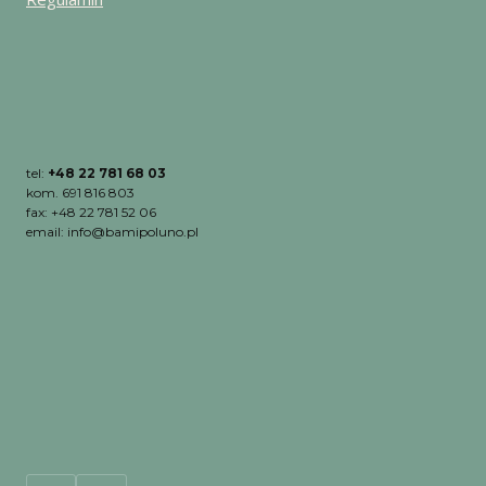
tel:
+48 22 781 68 03
kom. 691 816 803
fax: +48 22 781 52 06
email: info@bamipoluno.pl