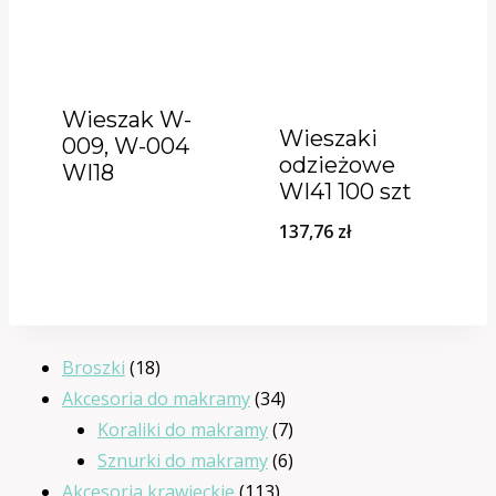
Wieszak W-
Wieszaki
009, W-004
odzieżowe
WI18
WI41 100 szt
137,76
zł
18
Broszki
18
produktów
34
Akcesoria do makramy
34
produkty
7
Koraliki do makramy
7
produktów
6
Sznurki do makramy
6
113
produktów
Akcesoria krawieckie
113