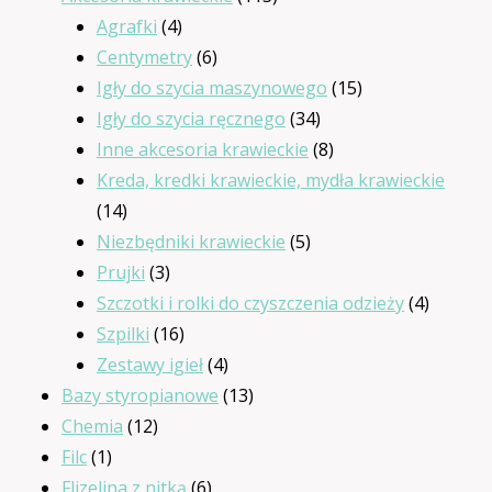
4
produktów
Agrafki
4
produkty
6
Centymetry
6
produktów
15
Igły do szycia maszynowego
15
34
produktów
Igły do szycia ręcznego
34
produkty
8
Inne akcesoria krawieckie
8
produktów
Kreda, kredki krawieckie, mydła krawieckie
14
14
produktów
5
Niezbędniki krawieckie
5
3
produktów
Prujki
3
produkty
4
Szczotki i rolki do czyszczenia odzieży
4
16
produkt
Szpilki
16
produktów
4
Zestawy igieł
4
produkty
13
Bazy styropianowe
13
12
produktów
Chemia
12
1
produktów
Filc
1
produkt
6
Flizelina z nitką
6