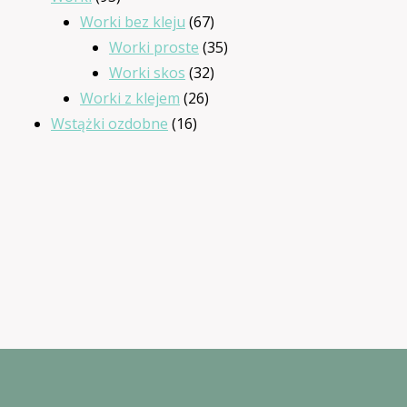
produkty
67
Worki bez kleju
67
produktów
35
Worki proste
35
32
produktów
Worki skos
32
26
produkty
Worki z klejem
26
16
produktów
Wstążki ozdobne
16
produktów