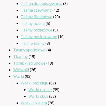
produktów
3
Taśma do podszywania
3
12
produkty
Taśma szewband
12
produktów
20
Taśmy flizelinowe
20
5
produktów
Taśmy nośne
5
produktów
9
Taśmy odzieżowe
9
produktów
10
Taśmy perforowane
10
8
produktów
Termo taśmy
8
produktów
4
Taśmy spodniowe
4
19
produkty
Tkaniny
19
produktów
18
Torebki strunowe
18
26
produktów
Wieszaki
26
93
produktów
Worki
93
produkty
67
Worki bez kleju
67
produktów
35
Worki proste
35
32
produktów
Worki skos
32
26
produkty
Worki z klejem
26