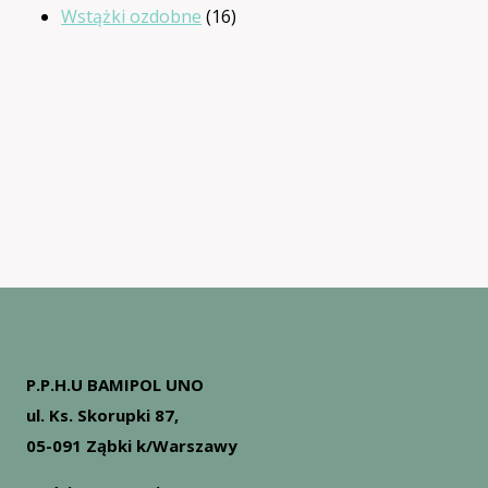
16
produktów
Wstążki ozdobne
16
produktów
P.P.H.U BAMIPOL UNO
ul. Ks. Skorupki 87,
05-091 Ząbki k/Warszawy