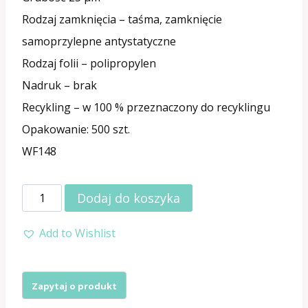
Rodzaj zamknięcia – taśma, zamknięcie
samoprzylepne antystatyczne
Rodzaj folii – polipropylen
Nadruk – brak
Recykling – w 100 % przeznaczony do recyklingu
Opakowanie: 500 szt.
WF148
ilość
Dodaj do koszyka
Worki
Add to Wishlist
foliowe
z
klejem
PP