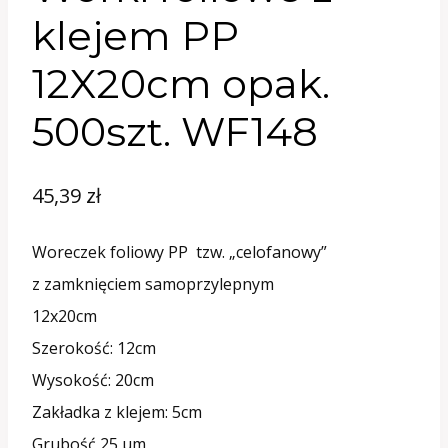
klejem PP
12X20cm opak.
500szt. WF148
45,39
zł
Woreczek foliowy PP tzw. „celofanowy”
z zamknięciem samoprzylepnym
12x20cm
Szerokość: 12cm
Wysokość: 20cm
Zakładka z klejem: 5cm
Grubość 25 μm