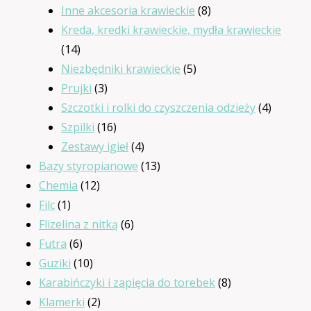
produkty
8
Inne akcesoria krawieckie
8
produktów
Kreda, kredki krawieckie, mydła krawieckie
14
14
produktów
5
Niezbędniki krawieckie
5
3
produktów
Prujki
3
produkty
4
Szczotki i rolki do czyszczenia odzieży
4
16
produkt
Szpilki
16
produktów
4
Zestawy igieł
4
produkty
13
Bazy styropianowe
13
12
produktów
Chemia
12
1
produktów
Filc
1
produkt
6
Flizelina z nitką
6
6
produktów
Futra
6
produktów
10
Guziki
10
produktów
8
Karabińczyki i zapięcia do torebek
8
2
produktów
Klamerki
2