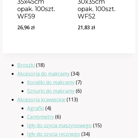
35x45cm
30x35cm
opak. 100szt.
opak. 100szt.
WF59
WF52
26,96
zł
21,83
zł
18
Broszki
18
produktów
34
Akcesoria do makramy
34
produkty
7
Koraliki do makramy
7
produktów
6
Sznurki do makramy
6
113
produktów
Akcesoria krawieckie
113
4
produktów
Agrafki
4
produkty
6
Centymetry
6
produktów
15
Igły do szycia maszynowego
15
34
produktów
Igły do szycia ręcznego
34