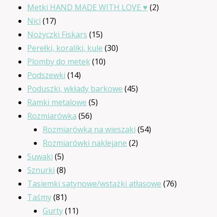
produkty
2
Metki HAND MADE WITH LOVE ♥
2
17
produkty
Nici
17
produktów
15
Nożyczki Fiskars
15
produktów
30
Perełki, koraliki, kule
30
10
produktów
Plomby do metek
10
14
produktów
Podszewki
14
produktów
45
Poduszki, wkłady barkowe
45
5
produktów
Ramki metalowe
5
56
produktów
Rozmiarówka
56
produktów
54
Rozmiarówka na wieszaki
54
2
produkty
Rozmiarówki naklejane
2
5
produkty
Suwaki
5
produktów
8
Sznurki
8
produktów
76
Tasiemki satynowe/wstążki atłasowe
76
81
produktów
Taśmy
81
produktów
11
Gurty
11