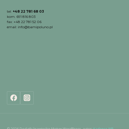
tel:
+48 22 781 68 03
kom. 691 816 803
fax: +48 22 781 52 06
email: info@bamipoluno.pl
© 2026 Dodatki krawieckie Motyw WordPress, autor:
Kadence WP