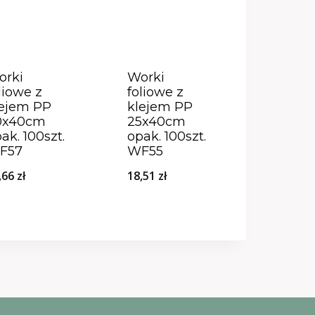
orki
Worki
liowe z
foliowe z
lejem PP
klejem PP
0x40cm
25x40cm
ak. 100szt.
opak. 100szt.
F57
WF55
,66
zł
18,51
zł