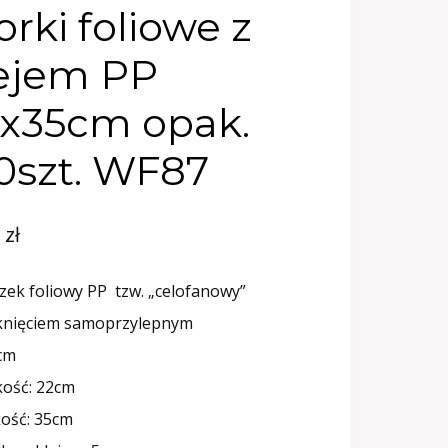
rki foliowe z
ejem PP
x35cm opak.
0szt. WF87
6
zł
ek foliowy PP tzw. „celofanowy”
knięciem samoprzylepnym
cm
kość: 22cm
ość: 35cm