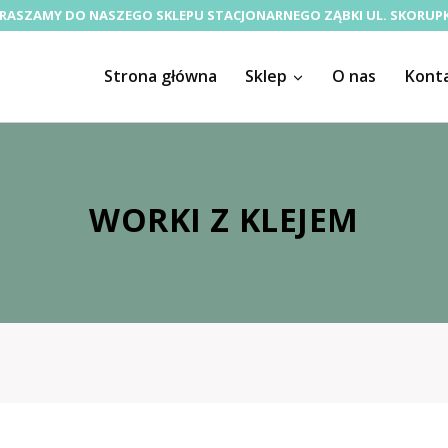
RASZAMY DO NASZEGO SKLEPU STACJONARNEGO ZĄBKI UL. SKORUPK
Strona główna
Sklep
O nas
Kont
WORKI Z KLEJEM