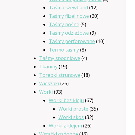
12
produkty
Taśma szewband
12
produktów
20
Taśmy flizelinowe
20
5
produktów
Taśmy nośne
5
produktów
9
Taśmy odzieżowe
9
produktów
10
Taśmy perforowane
10
8
produktów
Termo taśmy
8
produktów
4
Taśmy spodniowe
4
19
produkty
Tkaniny
19
produktów
18
Torebki strunowe
18
26
produktów
Wieszaki
26
93
produktów
Worki
93
produkty
67
Worki bez kleju
67
produktów
35
Worki proste
35
32
produktów
Worki skos
32
26
produkty
Worki z klejem
26
16
produktów
Wstążki ozdobne
16