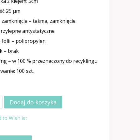
ka z klejem: 5cm
ść 25 μm
 zamknięcia – taśma, zamknięcie
rzylepne antystatyczne
 folii – polipropylen
k – brak
ing – w 100 % przeznaczony do recyklingu
anie: 100 szt.
Dodaj do koszyka
 to Wishlist
e