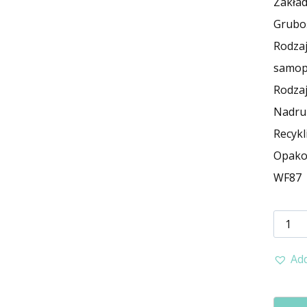
Zakład
Grubo
Rodzaj
samop
Rodzaj
Nadru
Recykl
Opakow
WF87
ilość
Worki
Add
foliow
z