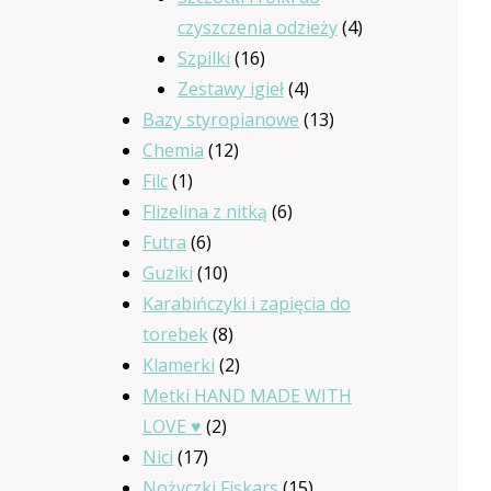
4
czyszczenia odzieży
4
16
produkty
Szpilki
16
produktów
4
Zestawy igieł
4
produkty
13
Bazy styropianowe
13
12
produktów
Chemia
12
1
produktów
Filc
1
produkt
6
Flizelina z nitką
6
6
produktów
Futra
6
produktów
10
Guziki
10
produktów
Karabińczyki i zapięcia do
8
torebek
8
produktów
2
Klamerki
2
produkty
Metki HAND MADE WITH
2
LOVE ♥
2
17
produkty
Nici
17
produktów
15
Nożyczki Fiskars
15