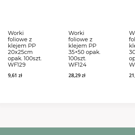
Worki
Worki
W
foliowe z
foliowe z
fo
klejem PP
klejem PP
k
20x25cm
35×50 opak.
3
opak. 100szt.
100szt.
op
WF129
WF124
W
9,61
zł
28,29
zł
21