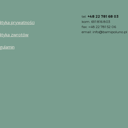
tel:
+48 22 781 68 03
lityka prywatności
kom. 691 816 803
fax: +48 22 781 52 06
email: info@bamipoluno.pl
lityka zwrotów
gulamin