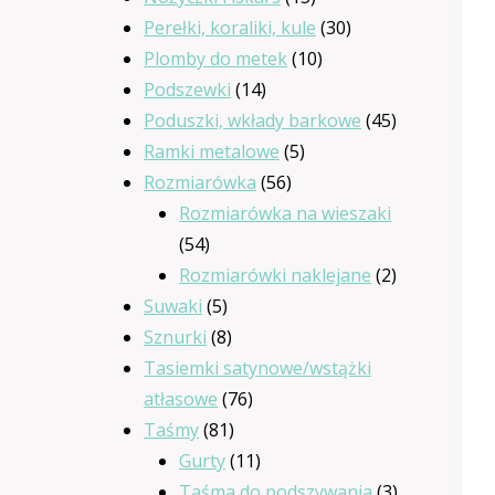
produktów
30
Perełki, koraliki, kule
30
10
produktów
Plomby do metek
10
14
produktów
Podszewki
14
produktów
45
Poduszki, wkłady barkowe
45
5
produktów
Ramki metalowe
5
56
produktów
Rozmiarówka
56
produktów
Rozmiarówka na wieszaki
54
54
produkty
2
Rozmiarówki naklejane
2
5
produkty
Suwaki
5
produktów
8
Sznurki
8
produktów
Tasiemki satynowe/wstążki
76
atłasowe
76
81
produktów
Taśmy
81
produktów
11
Gurty
11
produktów
3
Taśma do podszywania
3