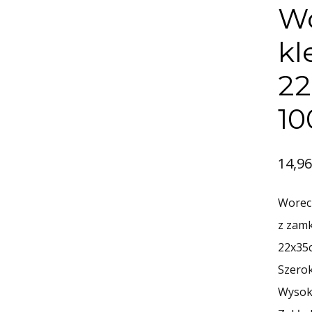
Wo
kl
22
10
14,9
Worecz
z zam
22x35
Szero
Wysok