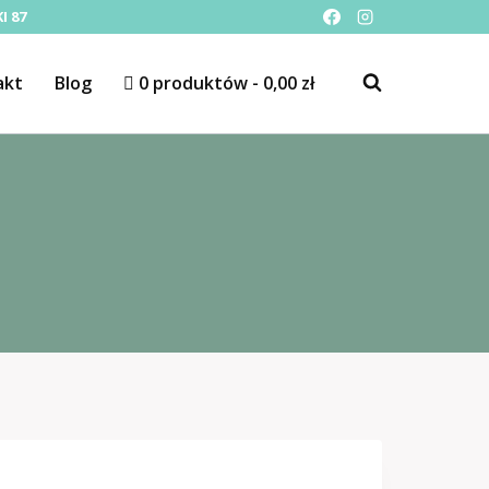
I 87
akt
Blog
0 produktów
0,00 zł