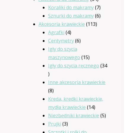
produkty
7
Koraliki do makramy
7
produktów
6
Sznurki do makramy
6
113
produktów
Akcesoria krawieckie
113
4
produktów
Agrafki
4
produkty
6
Centymetry
6
produktów
Igły do szycia
15
maszynowego
15
produktów
Igły do szycia ręcznego
34
34
produkty
Inne akcesoria krawieckie
8
8
produktów
Kreda, kredki krawieckie,
14
mydła krawieckie
14
produktów
5
Niezbędniki krawieckie
5
3
produktów
Prujki
3
produkty
Szczotki i rolki do