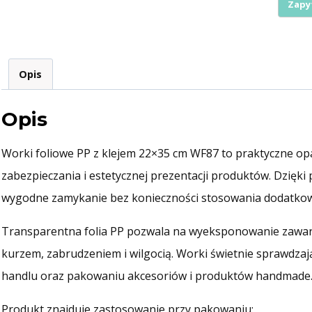
klejem
PP
22x35
opak.
Opis
100szt
WF87
Opis
Worki foliowe PP z klejem 22×35 cm WF87 to praktyczne o
zabezpieczania i estetycznej prezentacji produktów. Dzięki
wygodne zamykanie bez konieczności stosowania dodatkow
Transparentna folia PP pozwala na wyeksponowanie zawar
kurzem, zabrudzeniem i wilgocią. Worki świetnie sprawdzają
handlu oraz pakowaniu akcesoriów i produktów handmade
Produkt znajduje zastosowanie przy pakowaniu: