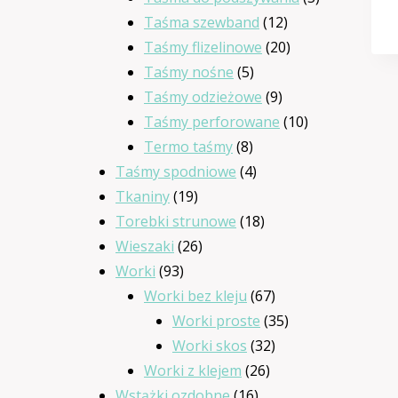
12
produkty
Taśma szewband
12
produktów
20
Taśmy flizelinowe
20
5
produktów
Taśmy nośne
5
produktów
9
Taśmy odzieżowe
9
produktów
10
Taśmy perforowane
10
8
produktów
Termo taśmy
8
produktów
4
Taśmy spodniowe
4
19
produkty
Tkaniny
19
produktów
18
Torebki strunowe
18
26
produktów
Wieszaki
26
93
produktów
Worki
93
produkty
67
Worki bez kleju
67
produktów
35
Worki proste
35
32
produktów
Worki skos
32
26
produkty
Worki z klejem
26
16
produktów
Wstążki ozdobne
16