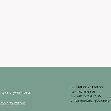
tel:
+48 22 781 68 03
lityka prywatności
kom. 691 816 803
fax: +48 22 781 52 06
email: info@bamipoluno.pl
lityka zwrotów