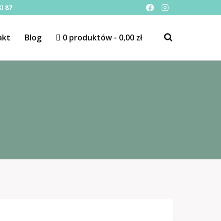
I 87
akt
Blog
0 produktów
0,00 zł