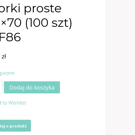
rki proste
×70 (100 szt)
F86
0
zł
gazynie
Dodaj do koszyka
 to Wishlist
e