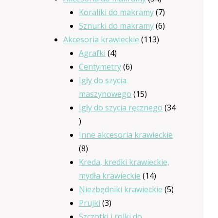
produkty
7
Koraliki do makramy
7
produktów
6
Sznurki do makramy
6
113
produktów
Akcesoria krawieckie
113
4
produktów
Agrafki
4
produkty
6
Centymetry
6
produktów
Igły do szycia
15
maszynowego
15
produktów
Igły do szycia ręcznego
34
34
produkty
Inne akcesoria krawieckie
8
8
produktów
Kreda, kredki krawieckie,
14
mydła krawieckie
14
produktów
5
Niezbędniki krawieckie
5
3
produktów
Prujki
3
produkty
Szczotki i rolki do