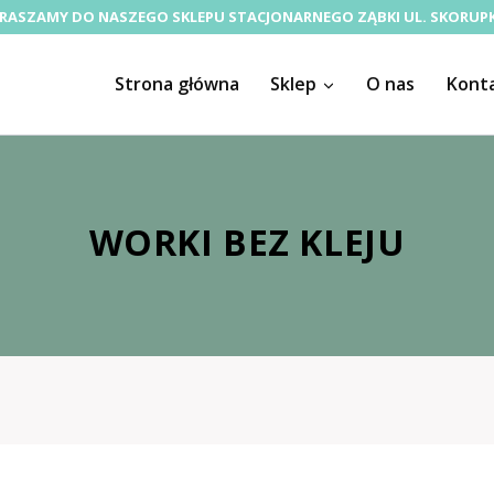
RASZAMY DO NASZEGO SKLEPU STACJONARNEGO ZĄBKI UL. SKORUPK
Strona główna
Sklep
O nas
Kont
WORKI BEZ KLEJU