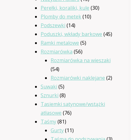
produktów
30
Perełki, koraliki, kule
30
10
produktów
Plomby do metek
10
14
produktów
Podszewki
14
produktów
45
Poduszki, wkłady barkowe
45
5
produktów
Ramki metalowe
5
56
produktów
Rozmiarówka
56
produktów
Rozmiarówka na wieszaki
54
54
produkty
2
Rozmiarówki naklejane
2
5
produkty
Suwaki
5
produktów
8
Sznurki
8
produktów
Tasiemki satynowe/wstążki
76
atłasowe
76
81
produktów
Taśmy
81
produktów
11
Gurty
11
produktów
3
Taśma do podszywania
3