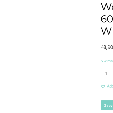
Wo
60
W
48,9
5 w ma
ilość
Worki
Add
prost
60x70
(100
szt)