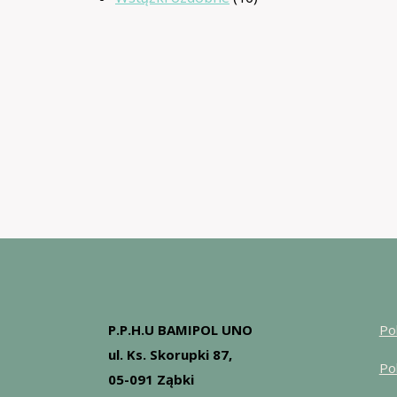
produktów
P.P.H.U BAMIPOL UNO
Po
ul. Ks. Skorupki 87,
Po
05-091 Ząbki