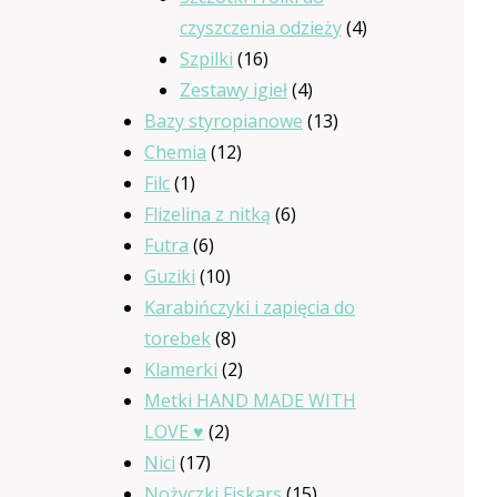
4
czyszczenia odzieży
4
16
produkty
Szpilki
16
produktów
4
Zestawy igieł
4
produkty
13
Bazy styropianowe
13
12
produktów
Chemia
12
1
produktów
Filc
1
produkt
6
Flizelina z nitką
6
6
produktów
Futra
6
produktów
10
Guziki
10
produktów
Karabińczyki i zapięcia do
8
torebek
8
produktów
2
Klamerki
2
produkty
Metki HAND MADE WITH
2
LOVE ♥
2
17
produkty
Nici
17
produktów
15
Nożyczki Fiskars
15