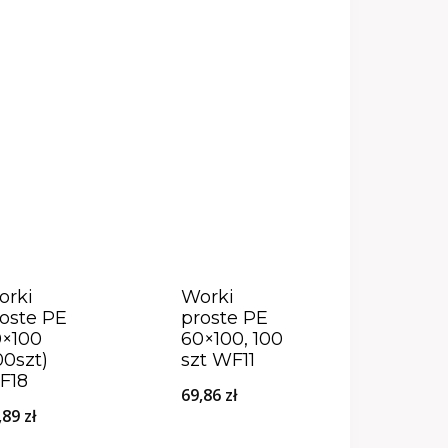
orki
Worki
oste PE
proste PE
0×100
60×100, 100
00szt)
szt WF11
F18
69,86
zł
,89
zł