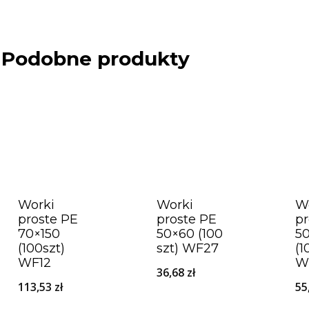
Podobne produkty
Worki
Worki
W
proste PE
proste PE
pr
70×150
50×60 (100
5
(100szt)
szt) WF27
(1
WF12
W
36,68
zł
113,53
zł
55