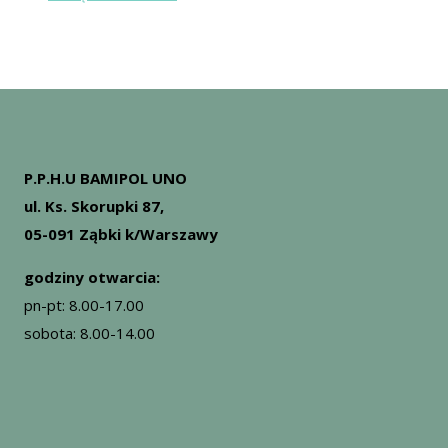
produktów
P.P.H.U BAMIPOL UNO
ul. Ks. Skorupki 87,
05-091 Ząbki k/Warszawy
godziny otwarcia:
pn-pt: 8.00-17.00
sobota: 8.00-14.00