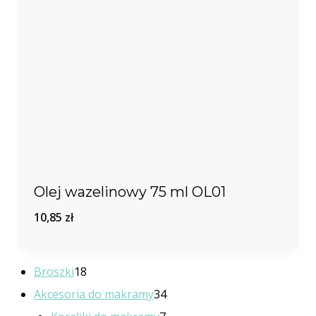
Olej wazelinowy 75 ml OL01
10,85
zł
18
Broszki
18
produktów
34
Akcesoria do makramy
34
7
produkty