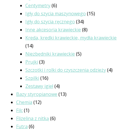
produkty
6
Centymetry
6
produktów
15
Igły do szycia maszynowego
15
34
produktów
Igły do szycia ręcznego
34
produkty
8
Inne akcesoria krawieckie
8
produktów
Kreda, kredki krawieckie, mydła krawieckie
14
14
produktów
5
Niezbędniki krawieckie
5
3
produktów
Prujki
3
produkty
4
Szczotki i rolki do czyszczenia odzieży
4
16
produkt
Szpilki
16
produktów
4
Zestawy igieł
4
produkty
13
Bazy styropianowe
13
12
produktów
Chemia
12
1
produktów
Filc
1
produkt
6
Flizelina z nitką
6
6
produktów
Futra
6