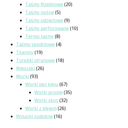
produktów
20
Taśmy flizelinowe
20
5
produktów
Taśmy nośne
5
produktów
9
Taśmy odzieżowe
9
produktów
10
Taśmy perforowane
10
8
produktów
Termo taśmy
8
produktów
4
Taśmy spodniowe
4
19
produkty
Tkaniny
19
produktów
18
Torebki strunowe
18
26
produktów
Wieszaki
26
93
produktów
Worki
93
produkty
67
Worki bez kleju
67
produktów
35
Worki proste
35
32
produktów
Worki skos
32
26
produkty
Worki z klejem
26
16
produktów
Wstążki ozdobne
16
produktów