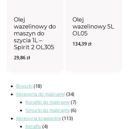
Olej
Olej
wazelinowy do
wazelinowy 5L
maszyn do
OL05
szycia 1L –
134,39
zł
Spirit 2 OL305
29,86
zł
18
Broszki
18
produktów
34
Akcesoria do makramy
34
produkty
7
Koraliki do makramy
7
produktów
6
Sznurki do makramy
6
113
produktów
Akcesoria krawieckie
113
4
produktów
Agrafki
4