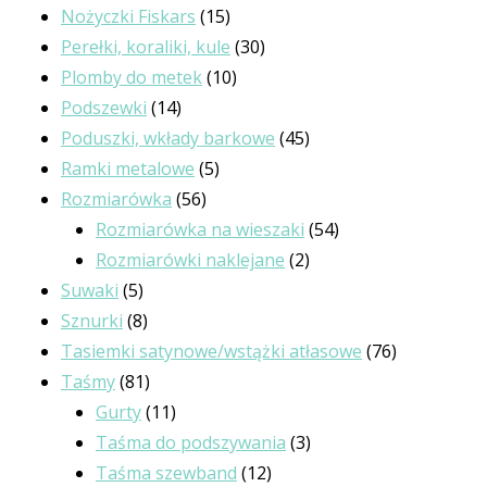
produktów
15
Nożyczki Fiskars
15
produktów
30
Perełki, koraliki, kule
30
10
produktów
Plomby do metek
10
14
produktów
Podszewki
14
produktów
45
Poduszki, wkłady barkowe
45
5
produktów
Ramki metalowe
5
56
produktów
Rozmiarówka
56
produktów
54
Rozmiarówka na wieszaki
54
2
produkty
Rozmiarówki naklejane
2
5
produkty
Suwaki
5
produktów
8
Sznurki
8
produktów
76
Tasiemki satynowe/wstążki atłasowe
76
81
produktów
Taśmy
81
produktów
11
Gurty
11
produktów
3
Taśma do podszywania
3
12
produkty
Taśma szewband
12