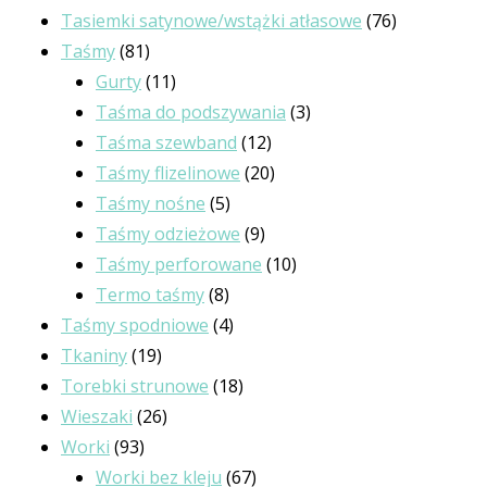
produktów
76
Tasiemki satynowe/wstążki atłasowe
76
81
produktów
Taśmy
81
produktów
11
Gurty
11
produktów
3
Taśma do podszywania
3
12
produkty
Taśma szewband
12
produktów
20
Taśmy flizelinowe
20
5
produktów
Taśmy nośne
5
produktów
9
Taśmy odzieżowe
9
produktów
10
Taśmy perforowane
10
8
produktów
Termo taśmy
8
produktów
4
Taśmy spodniowe
4
19
produkty
Tkaniny
19
produktów
18
Torebki strunowe
18
26
produktów
Wieszaki
26
93
produktów
Worki
93
produkty
67
Worki bez kleju
67