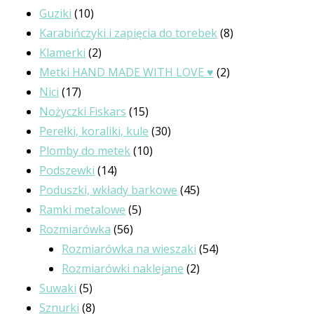
produktów
10
Guziki
10
produktów
8
Karabińczyki i zapięcia do torebek
8
2
produktów
Klamerki
2
produkty
2
Metki HAND MADE WITH LOVE ♥
2
17
produkty
Nici
17
produktów
15
Nożyczki Fiskars
15
produktów
30
Perełki, koraliki, kule
30
10
produktów
Plomby do metek
10
14
produktów
Podszewki
14
produktów
45
Poduszki, wkłady barkowe
45
5
produktów
Ramki metalowe
5
56
produktów
Rozmiarówka
56
produktów
54
Rozmiarówka na wieszaki
54
2
produkty
Rozmiarówki naklejane
2
5
produkty
Suwaki
5
produktów
8
Sznurki
8