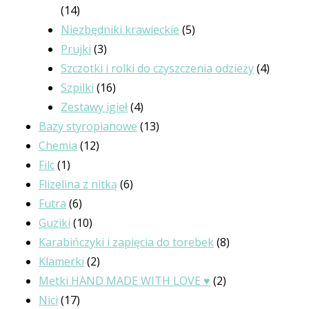
14
14
produktów
5
Niezbędniki krawieckie
5
3
produktów
Prujki
3
produkty
4
Szczotki i rolki do czyszczenia odzieży
4
16
produkt
Szpilki
16
produktów
4
Zestawy igieł
4
produkty
13
Bazy styropianowe
13
12
produktów
Chemia
12
1
produktów
Filc
1
produkt
6
Flizelina z nitką
6
6
produktów
Futra
6
produktów
10
Guziki
10
produktów
8
Karabińczyki i zapięcia do torebek
8
2
produktów
Klamerki
2
produkty
2
Metki HAND MADE WITH LOVE ♥
2
17
produkty
Nici
17