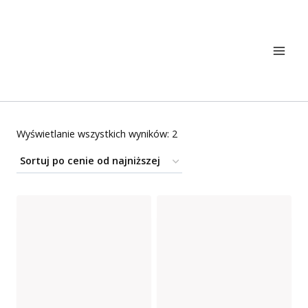
Przejdź
do
treści
Posortowane
Wyświetlanie wszystkich wyników: 2
według
ceny:
od
niskiej
do
wysokiej