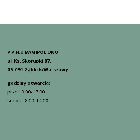
P.P.H.U BAMIPOL UNO
ul. Ks. Skorupki 87,
05-091 Ząbki k/Warszawy
godziny otwarcia:
pn-pt: 8.00-17.00
sobota: 8.00-14.00