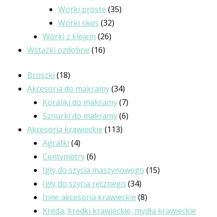
produktów
35
Worki proste
35
32
produktów
Worki skos
32
26
produkty
Worki z klejem
26
16
produktów
Wstążki ozdobne
16
produktów
18
Broszki
18
produktów
34
Akcesoria do makramy
34
produkty
7
Koraliki do makramy
7
produktów
6
Sznurki do makramy
6
113
produktów
Akcesoria krawieckie
113
4
produktów
Agrafki
4
produkty
6
Centymetry
6
produktów
15
Igły do szycia maszynowego
15
34
produktów
Igły do szycia ręcznego
34
produkty
8
Inne akcesoria krawieckie
8
produktów
Kreda, kredki krawieckie, mydła krawieckie