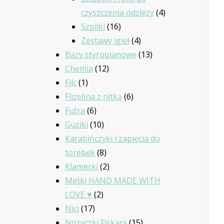
4
czyszczenia odzieży
4
16
produkty
Szpilki
16
produktów
4
Zestawy igieł
4
produkty
13
Bazy styropianowe
13
12
produktów
Chemia
12
1
produktów
Filc
1
produkt
6
Flizelina z nitką
6
6
produktów
Futra
6
produktów
10
Guziki
10
produktów
Karabińczyki i zapięcia do
8
torebek
8
produktów
2
Klamerki
2
produkty
Metki HAND MADE WITH
2
LOVE ♥
2
17
produkty
Nici
17
produktów
15
Nożyczki Fiskars
15