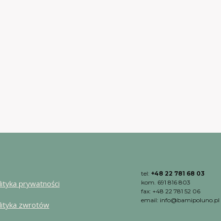
tel:
+48 22 781 68 03
lityka prywatności
kom. 691 816 803
fax: +48 22 781 52 06
email: info@bamipoluno.pl
lityka zwrotów