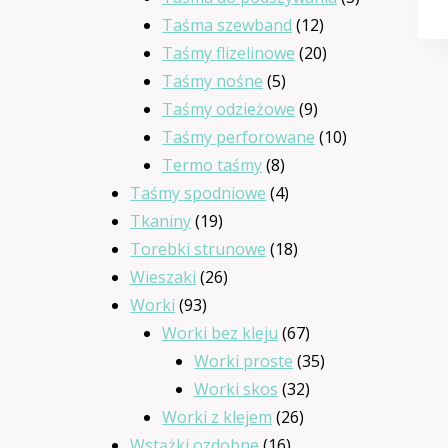
12
produkty
Taśma szewband
12
produktów
20
Taśmy flizelinowe
20
5
produktów
Taśmy nośne
5
produktów
9
Taśmy odzieżowe
9
produktów
10
Taśmy perforowane
10
8
produktów
Termo taśmy
8
produktów
4
Taśmy spodniowe
4
19
produkty
Tkaniny
19
produktów
18
Torebki strunowe
18
26
produktów
Wieszaki
26
93
produktów
Worki
93
produkty
67
Worki bez kleju
67
produktów
35
Worki proste
35
32
produktów
Worki skos
32
26
produkty
Worki z klejem
26
16
produktów
Wstążki ozdobne
16