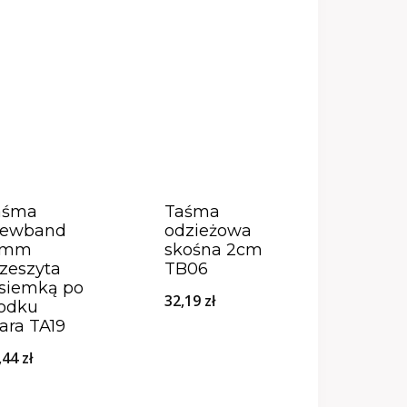
aśma
Taśma
zewband
odzieżowa
2mm
skośna 2cm
zeszyta
TB06
asiemką po
32,19
zł
rodku
ara TA19
,44
zł