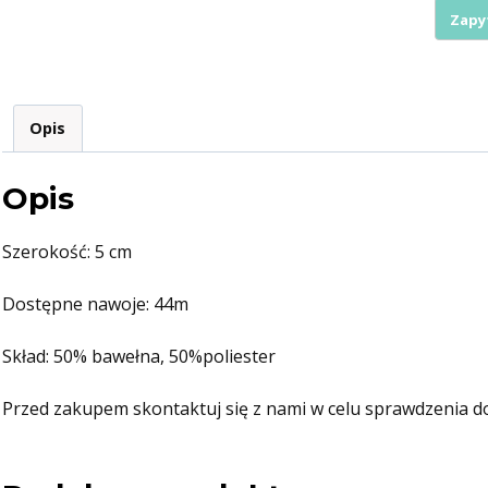
szyty
z
paski
prosty
Opis
44m
GT02
Opis
Szerokość: 5 cm
Dostępne nawoje: 44m
Skład: 50% bawełna, 50%poliester
Przed zakupem skontaktuj się z nami w celu sprawdzenia d