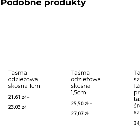
Podobne produkty
Taśma
Taśma
T
odzieżowa
odzieżowa
s
skośna 1cm
skośna
1
1,5cm
pr
21,61
zł
–
t
25,50
zł
–
ś
Zakres
23,03
zł
sz
Zakres
27,07
zł
cen:
cen:
34
od
od
21,61 zł