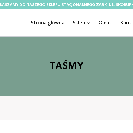
RASZAMY DO NASZEGO SKLEPU STACJONARNEGO ZĄBKI UL. SKORUPK
Strona główna
Sklep
O nas
Kont
TAŚMY