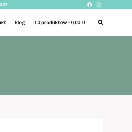
I 87
akt
Blog
0 produktów
0,00 zł