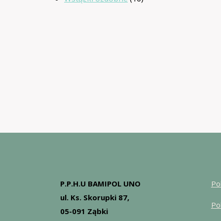
produktów
P.P.H.U BAMIPOL UNO
Po
ul. Ks. Skorupki 87,
Po
05-091 Ząbki