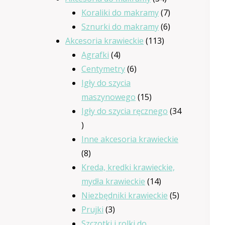
produkty
7
Koraliki do makramy
7
produktów
6
Sznurki do makramy
6
113
produktów
Akcesoria krawieckie
113
4
produktów
Agrafki
4
produkty
6
Centymetry
6
produktów
Igły do szycia
15
maszynowego
15
produktów
Igły do szycia ręcznego
34
34
produkty
Inne akcesoria krawieckie
8
8
produktów
Kreda, kredki krawieckie,
14
mydła krawieckie
14
produktów
5
Niezbędniki krawieckie
5
3
produktów
Prujki
3
produkty
Szczotki i rolki do