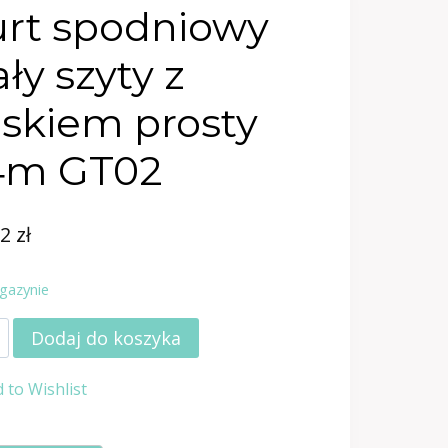
rt spodniowy
ały szyty z
skiem prosty
4m GT02
32
zł
gazynie
Dodaj do koszyka
 to Wishlist
iowy