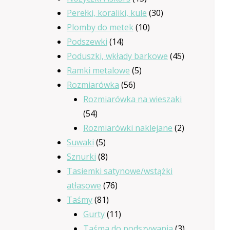
produktów
30
Perełki, koraliki, kule
30
10
produktów
Plomby do metek
10
14
produktów
Podszewki
14
produktów
45
Poduszki, wkłady barkowe
45
5
produktów
Ramki metalowe
5
56
produktów
Rozmiarówka
56
produktów
Rozmiarówka na wieszaki
54
54
produkty
2
Rozmiarówki naklejane
2
5
produkty
Suwaki
5
produktów
8
Sznurki
8
produktów
Tasiemki satynowe/wstążki
76
atłasowe
76
81
produktów
Taśmy
81
produktów
11
Gurty
11
produktów
3
Taśma do podszywania
3