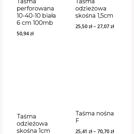
Taśma
Taśma
perforowana
odzieżowa
10-40-10 biała
skośna 1,5cm
6 cm 100mb
Zakres
25,50
zł
–
27,07
zł
50,94
zł
cen:
od
25,50 zł
do
27,07 zł
Taśma nośna
Taśma
F
odzieżowa
skośna 1cm
Zakres
25,41
zł
–
70,70
zł