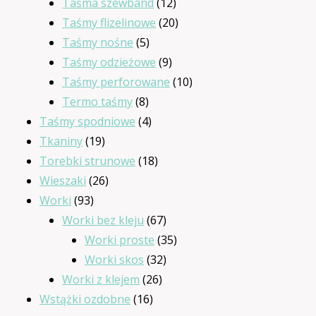
12
produkty
Taśma szewband
12
produktów
20
Taśmy flizelinowe
20
5
produktów
Taśmy nośne
5
produktów
9
Taśmy odzieżowe
9
produktów
10
Taśmy perforowane
10
8
produktów
Termo taśmy
8
produktów
4
Taśmy spodniowe
4
19
produkty
Tkaniny
19
produktów
18
Torebki strunowe
18
26
produktów
Wieszaki
26
93
produktów
Worki
93
produkty
67
Worki bez kleju
67
produktów
35
Worki proste
35
32
produktów
Worki skos
32
26
produkty
Worki z klejem
26
16
produktów
Wstążki ozdobne
16