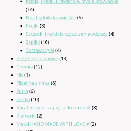
produktów
Kreda, kredki krawieckie, mydła krawieckie
14
14
produktów
5
Niezbędniki krawieckie
5
3
produktów
Prujki
3
produkty
4
Szczotki i rolki do czyszczenia odzieży
4
16
produkt
Szpilki
16
produktów
4
Zestawy igieł
4
produkty
13
Bazy styropianowe
13
12
produktów
Chemia
12
1
produktów
Filc
1
produkt
6
Flizelina z nitką
6
6
produktów
Futra
6
produktów
10
Guziki
10
produktów
8
Karabińczyki i zapięcia do torebek
8
2
produktów
Klamerki
2
produkty
2
Metki HAND MADE WITH LOVE ♥
2