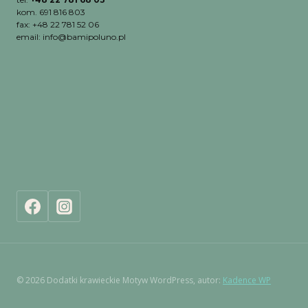
kom. 691 816 803
fax: +48 22 781 52 06
email: info@bamipoluno.pl
© 2026 Dodatki krawieckie Motyw WordPress, autor:
Kadence WP