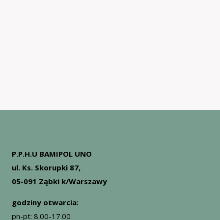
produktów
P.P.H.U BAMIPOL UNO
ul. Ks. Skorupki 87,
05-091 Ząbki k/Warszawy
godziny otwarcia:
pn-pt: 8.00-17.00