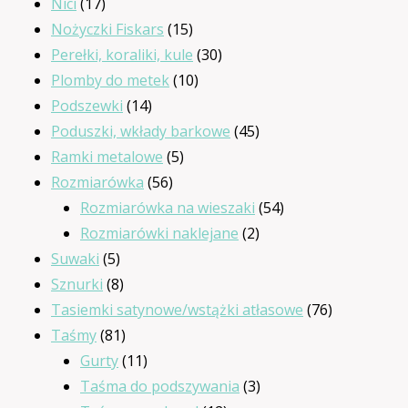
17
produkty
Nici
17
produktów
15
Nożyczki Fiskars
15
produktów
30
Perełki, koraliki, kule
30
10
produktów
Plomby do metek
10
14
produktów
Podszewki
14
produktów
45
Poduszki, wkłady barkowe
45
5
produktów
Ramki metalowe
5
56
produktów
Rozmiarówka
56
produktów
54
Rozmiarówka na wieszaki
54
2
produkty
Rozmiarówki naklejane
2
5
produkty
Suwaki
5
produktów
8
Sznurki
8
produktów
76
Tasiemki satynowe/wstążki atłasowe
76
81
produktów
Taśmy
81
produktów
11
Gurty
11
produktów
3
Taśma do podszywania
3