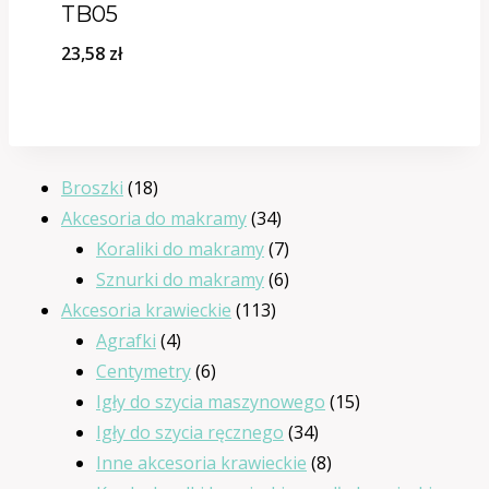
TB05
cen:
23,58
zł
od
25,41 zł
do
70,70 zł
18
Broszki
18
produktów
34
Akcesoria do makramy
34
produkty
7
Koraliki do makramy
7
produktów
6
Sznurki do makramy
6
113
produktów
Akcesoria krawieckie
113
4
produktów
Agrafki
4
produkty
6
Centymetry
6
produktów
15
Igły do szycia maszynowego
15
34
produktów
Igły do szycia ręcznego
34
produkty
8
Inne akcesoria krawieckie
8